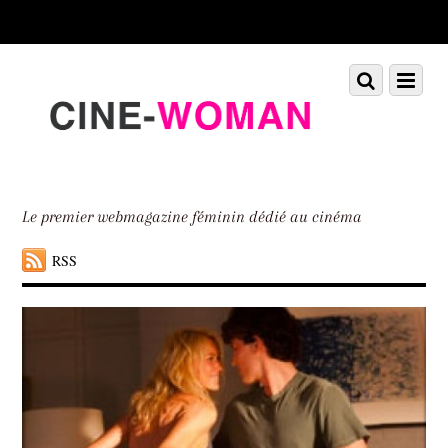
Scroll
down
to
Scroll
Menu
content
down
to
content
Le premier webmagazine féminin dédié au cinéma
RSS