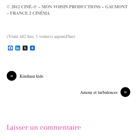
2012 CINÉ-@ – MON VOISIN PRODUCTIONS – GAUMONT
©
– FRANCE 2 CINÉMA
(Visité 442 fois, 1 visite(s) aujourd'hui)
F
L
X
a
i
c
n
e
k
b
e
o
d
«
Kinshasa kids
o
I
k
n
»
Amour et turbulences
Laisser un commentaire