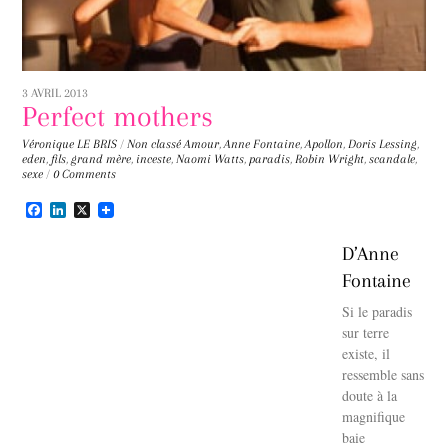
3 AVRIL 2013
Perfect mothers
Véronique LE BRIS
/
Non classé
Amour
,
Anne Fontaine
,
Apollon
,
Doris Lessing
,
eden
,
fils
,
grand mère
,
inceste
,
Naomi Watts
,
paradis
,
Robin Wright
,
scandale
,
sexe
/
0 Comments
F
L
X
a
i
c
n
D’Anne
e
k
b
e
Fontaine
o
d
o
I
Si le paradis
k
n
sur terre
existe, il
ressemble sans
doute à la
magnifique
baie