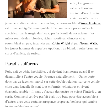
suite,
Les grands-
mères
, elle-même
inspirée d’une histoire
vraie racontée par un
jeune australien envieux dans un bar, ce nouveau film d’
Anne Fontaine
est d’une ambiguïté remarquable. Elle commence par envoûter le
spectateur par la magie des lieux, par la beauté de ses acteurs : les
mères sont idéales, blondes, riches, sportives, élancées et se
ressemblent un peu, incarnées par
Robin Wright
et par
Naomi Watts
,
les jeunes hommes de superbes Apollon, l’un blond, l’autre brun, au
corps d’athlète, de surfeur.
Paradis sulfureux
Puis, naît ce désir, irrésistible, qui devient hors norme quand il se
démultiplie à l’autre couple. Presque naturellement… On ne porte
donc pas de jugement moral sur cette double relation, sur cette cellule
close dans laquelle ils sont tous enfermés volontaires et vivent
épanouis, semble-t-il, sans qu’aucun des quatre ne voient l’intérêt d’en
sortir. Comme si ce rêve parfait était trop beau pour être accessible à
d’autres avec cette certaine arrogance propre au bonheur qui semble
inatteignable (aux autres).