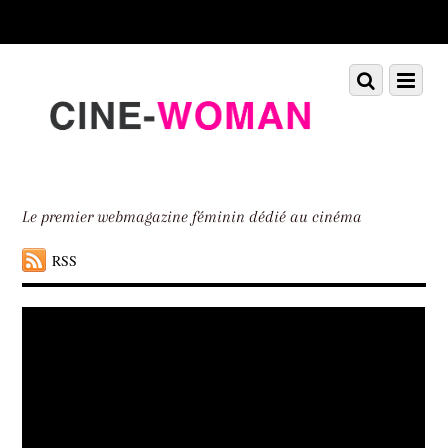
Scroll
down
to
Scroll
Menu
content
down
to
content
Le premier webmagazine féminin dédié au cinéma
RSS