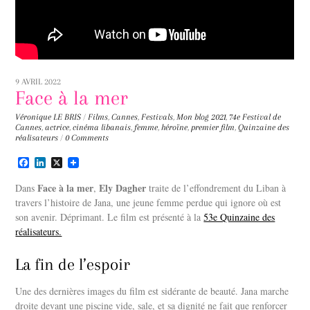
9 AVRIL 2022
Face à la mer
Véronique LE BRIS
/
Films
,
Cannes
,
Festivals
,
Mon blog
2021
,
74e Festival de
Cannes
,
actrice
,
cinéma libanais
,
femme
,
héroïne
,
premier film
,
Quinzaine des
réalisateurs
/
0 Comments
F
L
X
a
i
c
n
Face à la mer
Ely Dagher
Dans
,
traite de l’effondrement du Liban à
e
k
travers l’histoire de Jana, une jeune femme perdue qui ignore où est
b
e
son avenir. Déprimant. Le film est présenté à la
o
d
53e Quinzaine des
o
I
réalisateurs.
k
n
La fin de l’espoir
Une des dernières images du film est sidérante de beauté. Jana marche
droite devant une piscine vide, sale, et sa dignité ne fait que renforcer