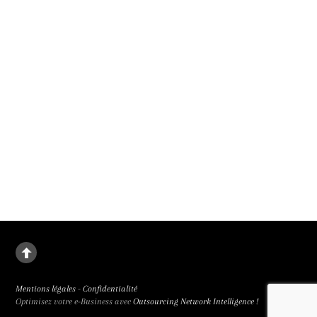
9 septembre 2026.
La deuxième fille
Le destin de Juanjuan, petite fille rebelle, dans la Chine de l’enfant unique. La
deuxième fille signée Zou Jing, révélé à la 65e Semaine de la Critique et primée
trois fois, est de facture classique et bouleversant.
Mentions légales
-
Confidentialité
Optimisez votre e-Business avec
Outsourcing Network Intelligence !