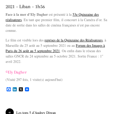
2021 – Liban – 1h56
Face à la mer d’Ely Dagher
est présenté à la
53e Quinzaine des
réalisateurs
. En tant que premier film, il concourt à la Caméra d’or. Sa
date de sortie dans les salles de cinéma françaises n’est pas encore
connue.
Le film est visible lors des
reprises de la Quinzaine des Réalisateurs
, à
Marseille du 25 août au 5 septembre 2021 ou au
Forum des Images à
Paris du 26 août au 5 septembre 2021
. Ou enfin dans le réseau des
salles GNCR du 24 septembre au 5 octobre 2021. Sortie France : 1″
avril 2022.
©Ely Dagher
(Visité 297 fois, 1 visite(s) aujourd'hui)
F
L
X
a
i
c
n
e
k
b
e
o
d
«
Les tops 5 d’Audrey Diwan
o
I