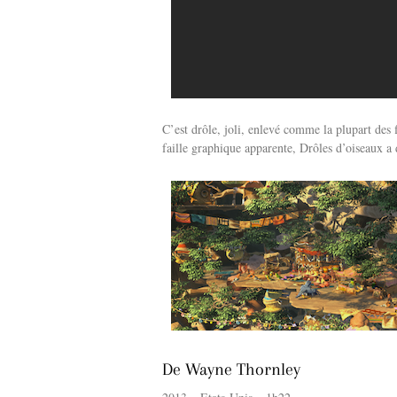
C’est drôle, joli, enlevé comme la plupart de
faille graphique apparente, Drôles d’oiseaux a d
De Wayne Thornley