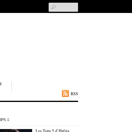
Search
M
RSS
OPS 5
Les Tops 5 d’Hafsia