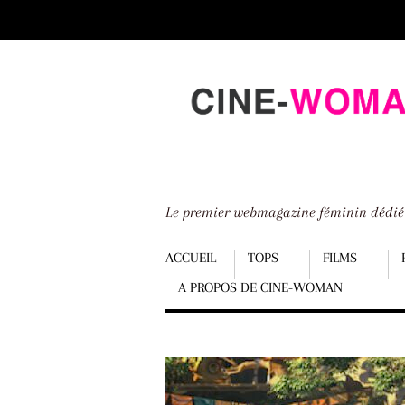
Scroll
down
to
content
Le premier webmagazine féminin dédi
Menu
ACCUEIL
TOPS
FILMS
A PROPOS DE CINE-WOMAN
Scroll
down
to
content