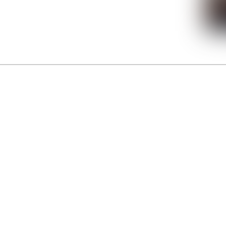
La Gacilly fête les 200 ans de la photo
r célébrer les 23 ans du remarquable festival de la Gacilly et les 200 d’un art qu’il honore : la 