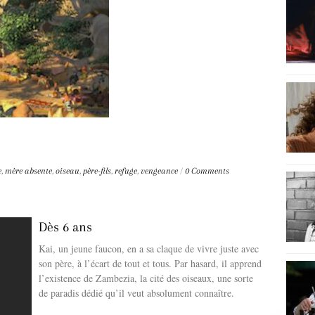
e
,
mère absente
,
oiseau
,
père-fils
,
refuge
,
vengeance
/
0 Comments
Dès 6 ans
Kai, un jeune faucon, en a sa claque de vivre juste avec
son père, à l’écart de tout et tous. Par hasard, il apprend
l’existence de Zambezia, la cité des oiseaux, une sorte
de paradis dédié qu’il veut absolument connaître.