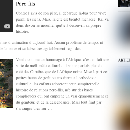
Père-fils
Contre l’avis de son père, il débarque là-bas pour vivre
parmi les siens. Mais, la cité est bientôt menacée. Kai va
donc devoir se mouiller quitte à découvrir sa propre
histoire.
s films d’animation d’aujourd’hui. Aucun problème de tempo, ni
e la tenue et se laisse très agréablement regarder.
Vendu comme un hommage à l’Afrique, c’est en fait une
ARTIC
sorte de méli-mélo culturel qui sonne parfois plus du
coté des Caraïbes que de l’Afrique noire. Mise à part ces
petites fautes de goût ou ces écarts à l’orthodoxie
culturelle, les enfants adoreront cette sempiternelle
histoire de relations père-fils, née sur des bases
compliquées qui ont empêché un vrai épanouissement et
du géniteur, et de la descendance. Mais tout finit par
s’arranger bien sûr …