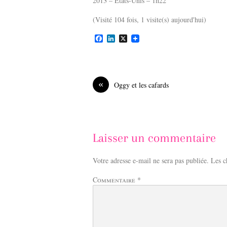
2013 – Etats-Unis – 1h22
(Visité 104 fois, 1 visite(s) aujourd'hui)
F
L
X
a
i
c
n
e
k
b
e
o
d
«
Oggy et les cafards
o
I
k
n
Laisser un commentaire
Votre adresse e-mail ne sera pas publiée.
Les c
Commentaire
*