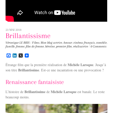
23 MAI 2018
Brillantissisme
Véronique LE BRIS
/
Films
,
Mon blog
actrice
,
Amour
,
cinéma français
,
comédie
,
famille
,
femme
,
film de femme
,
héroïne
,
premier film
,
réalisatrice
/
0 Comments
F
L
X
a
i
c
n
Michèle Laroque
Étrange film que la première réalisation de
. Jusqu’à
e
k
Brillantissime
son titre
. Est-ce une incantation ou une provocation ?
b
e
o
d
o
I
Renaissance fantaisiste
k
n
Brillantissime
Michèle Laroque
L’histoire de
de
est banale. Le reste
beaucoup moins.