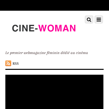
Scroll
down
to
Scroll
Menu
content
down
to
content
Le premier webmagazine féminin dédié au cinéma
RSS