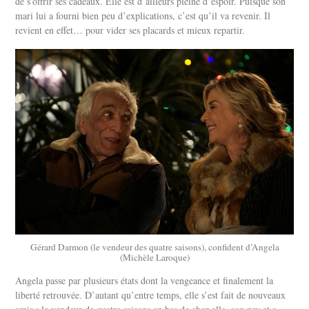
de s’offrir ses cadeaux. Elle est d’ailleurs pleine d’espoir. Puisque son
mari lui a fourni bien peu d’explications, c’est qu’il va revenir. Il
revient en effet… pour vider ses placards et mieux repartir.
Gérard Darmon (le vendeur des quatre saisons), confident d’Angela
(Michèle Laroque)
Angela passe par plusieurs états dont la vengeance et finalement la
liberté retrouvée. D’autant qu’entre temps, elle s’est fait de nouveaux