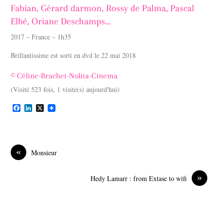
Fabian, Gérard darmon, Rossy de Palma, Pascal
Elbé, Oriane Deschamps…
2017 – France – 1h35
Brillantissime est sorti en dvd le 22 mai 2018
© Céline-Brachet-Nolita-Cinema
(Visité 523 fois, 1 visite(s) aujourd'hui)
F
L
X
a
i
c
n
e
k
b
e
o
d
«
Monsieur
o
I
k
n
»
Hedy Lamarr : from Extase to wifi