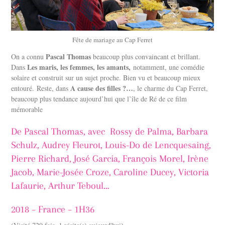
Fête de mariage au Cap Ferret
Pascal Thomas
On a connu
beaucoup plus convaincant et brillant.
Les maris, les femmes, les amants,
Dans
notamment, une comédie
solaire et construit sur un sujet proche. Bien vu et beaucoup mieux
A cause des filles ?…
entouré. Reste, dans
, le charme du Cap Ferret,
beaucoup plus tendance aujourd’hui que l’île de Ré de ce film
mémorable
De Pascal Thomas, avec Rossy de Palma, Barbara
Schulz, Audrey Fleurot, Louis-Do de Lencquesaing,
Pierre Richard, José Garcia, François Morel, Irène
Jacob, Marie-Josée Croze, Caroline Ducey, Victoria
Lafaurie, Arthur Teboul…
2018 – France – 1H36