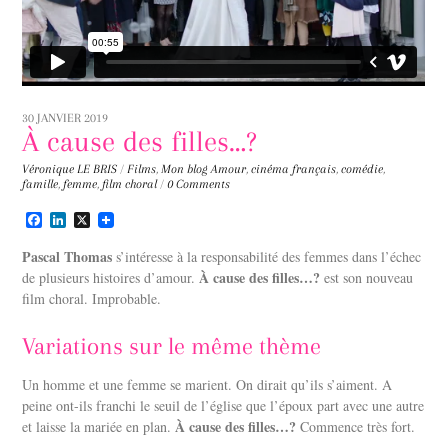
30 JANVIER 2019
À cause des filles…?
Véronique LE BRIS
/
Films
,
Mon blog
Amour
,
cinéma français
,
comédie
,
famille
,
femme
,
film choral
/
0 Comments
F
L
X
a
i
c
n
Pascal Thomas
s’intéresse à la responsabilité des femmes dans l’échec
e
k
À cause des filles…?
de plusieurs histoires d’amour.
est son nouveau
b
e
film choral. Improbable.
o
d
o
I
k
n
Variations sur le même thème
Un homme et une femme se marient. On dirait qu’ils s’aiment. A
peine ont-ils franchi le seuil de l’église que l’époux part avec une autre
À cause des filles…?
et laisse la mariée en plan.
Commence très fort.