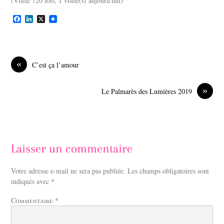
(Visité 720 fois, 1 visite(s) aujourd'hui)
F
L
X
a
i
c
n
e
k
b
e
o
d
«
C’est ça l’amour
o
I
k
n
»
Le Palmarès des Lumières 2019
Laisser un commentaire
Votre adresse e-mail ne sera pas publiée.
Les champs obligatoires sont
indiqués avec
*
Commentaire
*