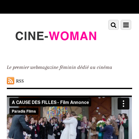
Scroll
down
to
Scroll
Menu
content
down
to
content
Le premier webmagazine féminin dédié au cinéma
RSS