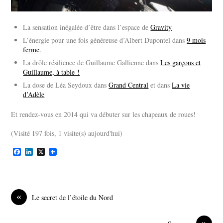
La sensation inégalée d’être dans l’espace de
Gravity
L’énergie pour une fois généreuse d’Albert Dupontel dans
9 mois
ferme.
La drôle résilience de Guillaume Gallienne dans
Les garçons et
Guillaume, à table !
La dose de Léa Seydoux dans
Grand Central
et dans
La vie
d’Adèle
Et rendez-vous en 2014 qui va débuter sur les chapeaux de roues!
(Visité 197 fois, 1 visite(s) aujourd'hui)
F
L
X
a
i
c
n
e
k
b
e
o
d
«
Le secret de l’étoile du Nord
o
I
k
n
»