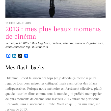
17 DÉCEMBRE 2013
2013 : mes plus beaux moments
de cinéma
Véronique LE BRIS
/
Mon blog
bilan
,
cinéma
,
mémoire
,
moment de grâce
,
plan
,
scène
,
souvenir
,
top
/
0 Comments
F
L
X
a
i
c
n
Mes flash-backs
e
k
b
e
o
d
Dilemme : c’est la saison des tops (et je déteste ça même si je les
o
I
k
n
regarde tous pour mieux les critiquer) mais aussi celles des bilans
indispensables. Puisque notre mémoire est forcément sélective, plutôt
que de lister les films comme tout le monde, j’ai préféré me rappeler
de purs moments de cinéma sans lesquels 2013 aurait été plus terne.
Les voilà, sans classement ni limite. Voilà ce qui, j’en suis sûre, me
restera de 2013.