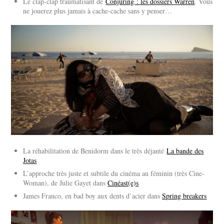
Le clap-clap traumatisant de
Conjuring : les dossiers Warren
. Vous
ne jouerez plus jamais à cache-cache sans y penser…
La réhabilitation de Benidorm dans le très déjanté
La bande des
Jotas
L’approche très juste et subtile du cinéma au féminin (très Cine-
Woman), de Julie Gayet dans
Cinéast(e)s
James Franco, en bad boy aux dents d’acier dans
Spring breakers