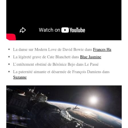
La danse sur Modern Love de David Bowie dans
Frances Ha
La légèreté grave de Cate Blanchett dans
Blue Jasmine
L’entêtement obstiné de Bérénice Bejo dans Le Passé
La paternité aimante et désarmée de François Damiens dans
Suzanne