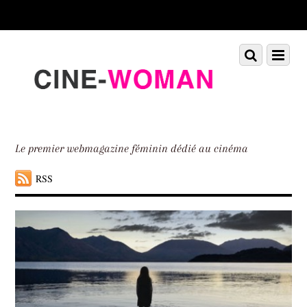
Scroll
down
to
Scroll
Menu
content
down
to
content
Le premier webmagazine féminin dédié au cinéma
RSS