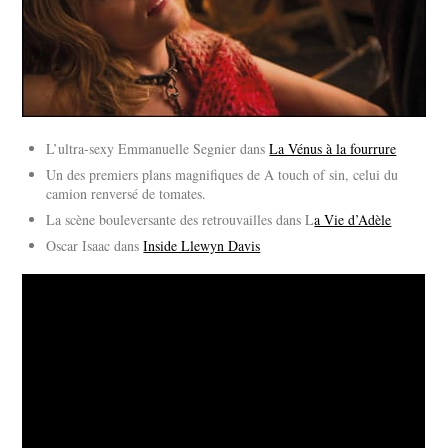
L’ultra-sexy Emmanuelle Segnier dans
La Vénus à la fourrure
Un des premiers plans magnifiques de A touch of sin, celui du
camion renversé de tomates.
La scène bouleversante des retrouvailles dans L
a Vie d’Adèle
Oscar Isaac dans
Inside Llewyn Davis