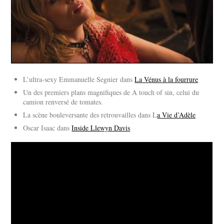
L’ultra-sexy Emmanuelle Segnier dans
La Vénus à la fourrure
Un des premiers plans magnifiques de A touch of sin, celui du
camion renversé de tomates.
La scène bouleversante des retrouvailles dans L
a Vie d’Adèle
Oscar Isaac dans
Inside Llewyn Davis