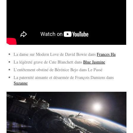
La danse sur Modern Love de David Bowie dans
Frances Ha
La légèreté grave de Cate Blanchett dans
Blue Jasmine
L’entêtement obstiné de Bérénice Bejo dans Le Passé
La paternité aimante et désarmée de François Damiens dans
Suzanne