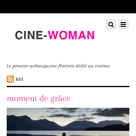
Scroll
down
to
Scroll
Menu
content
down
to
content
Le premier webmagazine féminin dédié au cinéma
RSS
moment de grâce