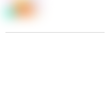
Dolce Vita sur Seine
La 5e édition du festival de cinéma italien Dolce Vita sur Seine met à l’honneur
5 films inédits de réalisatrices contemporaines. Entre autres. Jusqu’au 7 juillet.