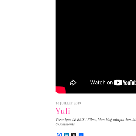
16 JUILLET 2019
Yuli
Véronique LE BRIS
/
Films
,
Mon blog
adaptation
,
bi
0 Comments
F
L
X