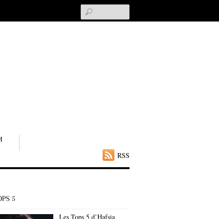
Search
M
RSS
OPS 5
Les Tops 5 d’Hafsia