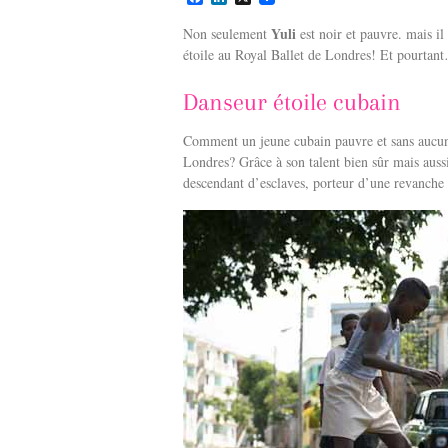
a
i
c
n
Yuli
Non seulement
est noir et pauvre. mais il
e
k
étoile au Royal Ballet de Londres! Et pourtant
b
e
o
d
o
I
Danseur étoile cubain
k
n
Comment un jeune cubain pauvre et sans aucune 
Londres? Grâce à son talent bien sûr mais auss
descendant d’esclaves, porteur d’une revanche v