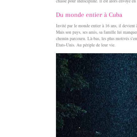
chassé pour indiscipline. Il est alors envoyé en
Du monde entier à Cuba
Invité par le monde entier à 16 ans, il devient
Mais son pays, ses amis, sa famille lui manquen
chemin parcouru. Là-bas, les plus motivés s’e
Etats-Unis. Au périple de leur vie.