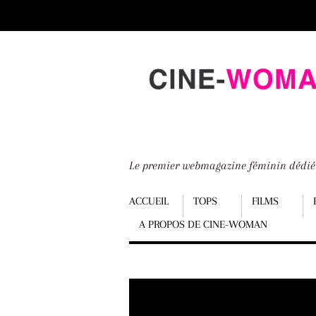
Scroll
down
to
content
Le premier webmagazine féminin dédi
Menu
ACCUEIL
TOPS
FILMS
A PROPOS DE CINE-WOMAN
Scroll
down
to
content