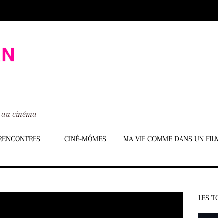
é au cinéma
RENCONTRES
CINÉ-MÔMES
MA VIE COMME DANS UN FIL
LES T