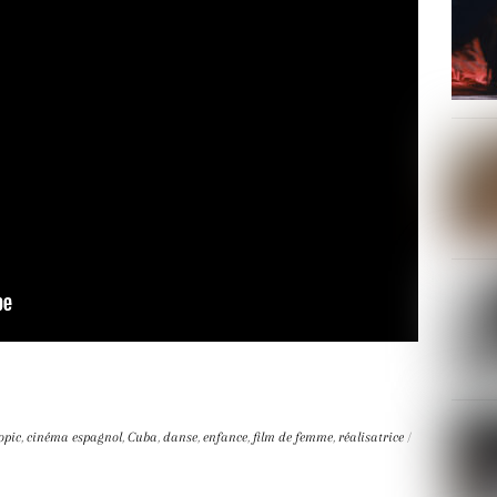
opic
,
cinéma espagnol
,
Cuba
,
danse
,
enfance
,
film de femme
,
réalisatrice
/