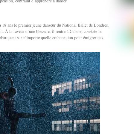
 pension, contraint d’apprendre à danser.
 à 18 ans le premier jeune danseur du National Ballet de Londres.
t. À la faveur d’une blessure, il rentre à Cuba et constate le
mbarquent sur n’importe quelle embarcation pour émigrer aux