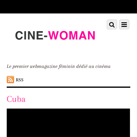
Scroll
down
to
Scroll
Menu
content
down
to
content
Le premier webmagazine féminin dédié au cinéma
RSS
Cuba