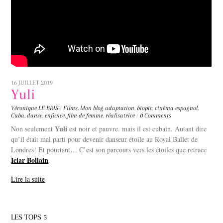
16 JUILLET 2019
Yuli
Véronique LE BRIS
/
Films
,
Mon blog
adaptation
,
biopic
,
cinéma espagnol
,
Cuba
,
danse
,
enfance
,
film de femme
,
réalisatrice
/
0 Comments
Yuli
Non seulement
est noir et pauvre. mais il est cubain. Autant dire
qu’il était mal parti pour devenir danseur étoile au Royal Ballet de
Londres! Et pourtant… C’est son parcours vers les étoiles que retrace
Iciar Bollain
.
Lire la suite
LES TOPS 5