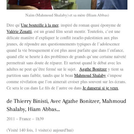
Naïm (Mahmoud Shalaby) et sa mère (Hiam Abbas)
Dire qu’
Une bouteille à la mer
, inspiré du roman quasi éponyme de
Valérie Zenatti
, est un grand film serait mentir. Toutefois, c’est une
délicate manière d’expliquer le conflit israélo-palestinien aux plus
jeunes, de répondre aux questionnements typiques de l’adolescence
quand la vie brusquement n’est plus aussi parfaite que dans l’enfance,
quand elle se heurte à des problèmes de grands qu’une certaine naïveté
permettrait sans doute de réparer. Et surtout quand le débat avec les
adultes ne peut qu’être fermé sur le sujet.
Agathe Bonitzer
y tient sa
partition sans faiblir, tandis que le beau
Mahmoud Shalaby
s’impose
comme révélation que l’on aimerait croiser plus souvent sur les écrans.
Ce sera le cas dans Le fils de l’autre ou dans
Je danserai si je veux
.
de Thierry Binisti, Avec Agathe Bonitzer, Mahmoud
Shalaby, Hiam Abbas…
2011 – France – 1h39
(Visité 140 fois, 1 visite(s) aujourd'hui)