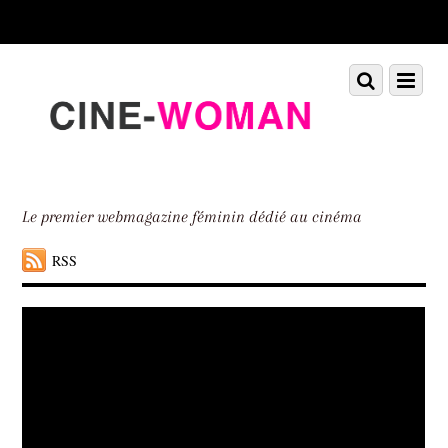
Scroll
down
to
Scroll
Menu
content
down
to
content
Le premier webmagazine féminin dédié au cinéma
RSS