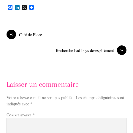
F
L
X
a
i
c
n
e
k
b
e
o
d
«
Café de Flore
o
I
k
n
»
Recherche bad boys désespérément
Laisser un commentaire
Votre adresse e-mail ne sera pas publiée.
Les champs obligatoires sont
indiqués avec
*
Commentaire
*