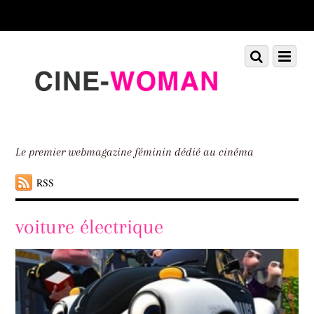
Scroll
down
to
Scroll
Menu
content
down
to
content
Le premier webmagazine féminin dédié au cinéma
RSS
voiture électrique