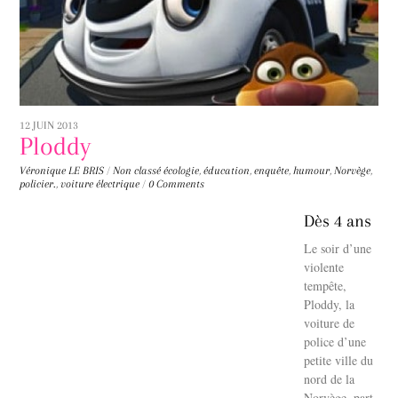
12 JUIN 2013
Ploddy
Véronique LE BRIS
/
Non classé
écologie
,
éducation
,
enquête
,
humour
,
Norvège
,
policier.
,
voiture électrique
/
0 Comments
Dès 4 ans
Le soir d’une
violente
tempête,
Ploddy, la
voiture de
police d’une
petite ville du
nord de la
Norvège, part