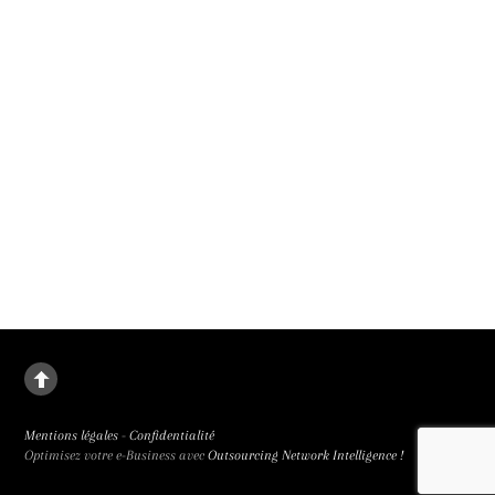
Un malus pour renforcer la parité au cinéma
Le 1er janvier 2027, un malus parité remplacera les bonus des subventions mis
en place en 2019, a annoncé le président du CNC. Parce que la place des femmes
au cinéma rétrograde.
Mentions légales
-
Confidentialité
Optimisez votre e-Business avec
Outsourcing Network Intelligence !