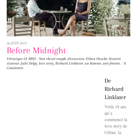
26 JUIN 2013
Before Midnight
Véronique LE BRIS
/
Non classé
couple
,
discussion
,
Ethan Hawke
,
histoire
s'amour
,
Julie Delpy
,
love story
,
Richard Linklater
,
un homme
,
une femme.
/
0
Comments
De
Richard
Linklater
Voilà 18 ans
qu’a
commencé la
love story de
Céline, la