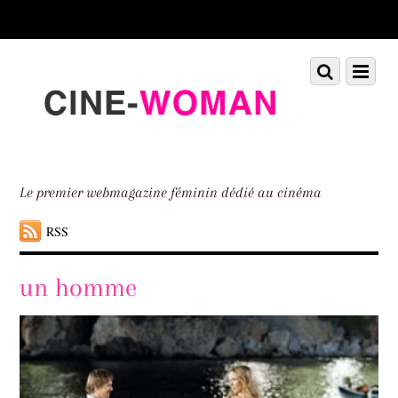
Scroll
down
to
Scroll
Menu
content
down
to
content
Le premier webmagazine féminin dédié au cinéma
RSS
un homme