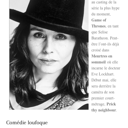
au casting de la
série la plus hype
du moment,
Game of
Thrones
, en tant
que Selise
Baratheon. Peut-
être l’ont-ils déjà
croisé dans
Meurtres en
sommeil
où elle
incarne le docteur
Eve Lockhart.
Début mai, elle
sera derrière la
caméra de son
premier court-
Prick
métrage,
thy neighbour
.
Comédie loufoque