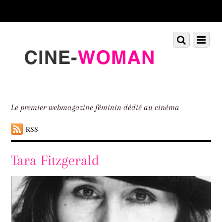
Scroll
down
to
Scroll
Menu
content
down
to
content
Le premier webmagazine féminin dédié au cinéma
RSS
Tara Fitzgerald