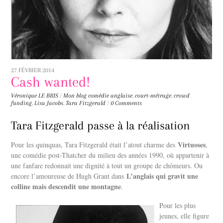
27 FÉVRIER 2014
Cash wanted!
Véronique LE BRIS
/
Mon blog
comédie anglaise
,
court-métrage
,
crowd
funding
,
Lisa Jacobs
,
Tara Fitzgerald
/
0 Comments
Tara Fitzgerald passe à la réalisation
Virtuoses
Pour les quinquas, Tara Fitzgerald était l’atout charme des
,
une comédie post-Thatcher du milieu des années 1990, où appartenir à
une fanfare redonnait une dignité à tout un groupe de chômeurs. Ou
L’anglais qui gravit une
encore l’amoureuse de Hugh Grant dans
colline mais descendit une montagne
.
Pour les plus
jeunes, elle figure