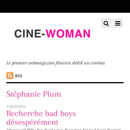
Scroll
down
to
Scroll
Menu
content
down
to
content
Le premier webmagazine féminin dédié au cinéma
RSS
Stéphanie Plum
13 JUIN 2012
Recherche bad boys
désespérément