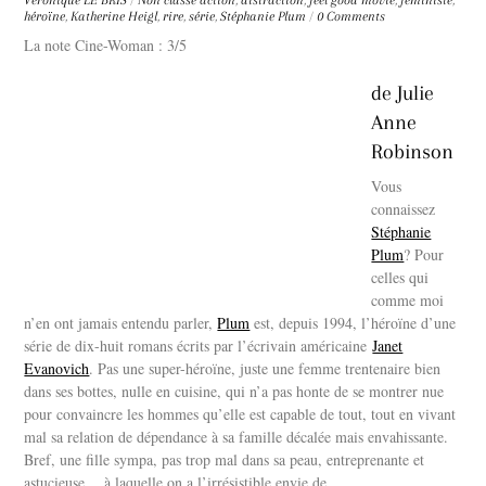
Véronique LE BRIS
/
Non classé
action
,
distraction
,
feel good movie
,
féministe
,
héroïne
,
Katherine Heigl
,
rire
,
série
,
Stéphanie Plum
/
0 Comments
La note Cine-Woman : 3/5
de Julie
Anne
Robinson
Vous
connaissez
Stéphanie
Plum
? Pour
celles qui
comme moi
n’en ont jamais entendu parler,
Plum
est, depuis 1994, l’héroïne d’une
série de dix-huit romans écrits par l’écrivain américaine
Janet
Evanovich
. Pas une super-héroïne, juste une femme trentenaire bien
dans ses bottes, nulle en cuisine, qui n’a pas honte de se montrer nue
pour convaincre les hommes qu’elle est capable de tout, tout en vivant
mal sa relation de dépendance à sa famille décalée mais envahissante.
Bref, une fille sympa, pas trop mal dans sa peau, entreprenante et
astucieuse… à laquelle on a l’irrésistible envie de