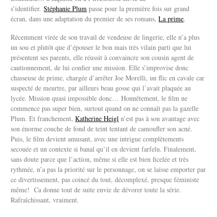
s’identifier.
Stéphanie Plum
passe pour la première fois sur grand
écran, dans une adaptation du premier de ses romans,
La prime
.
Récemment virée de son travail de vendeuse de lingerie, elle n’a plus
un sou et plutôt que d’épouser le bon mais très vilain parti que lui
présentent ses parents, elle réussit à convaincre son cousin agent de
cautionnement, de lui confier une mission. Elle s’improvise donc
chasseuse de prime, chargée d’arrêter Joe Morelli, un flic en cavale car
suspecté de meurtre, par ailleurs beau gosse qui l’avait plaquée au
lycée. Mission quasi impossible donc… Honnêtement, le film ne
commence pas super bien, surtout quand on ne connaît pas la gazelle
Plum. Et franchement,
Katherine Heigl
n’est pas à son avantage avec
son énorme couche de fond de teint tentant de camoufler son acné.
Puis, le film devient amusant, avec une intrigue complètements
secouée et un contexte si banal qu’il en devient farfelu. Finalement,
sans doute parce que l’action, même si elle est bien ficelée et très
rythmée, n’a pas la priorité sur le personnage, on se laisse emporter par
ce divertissement, pas coincé du tout, décomplexé, presque féministe
même! Ca donne tout de suite envie de dévorer toute la série.
Rafraîchissant, vraiment.