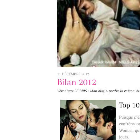
11 DÉCEMBRE 2012
Bilan 2012
Véronique LE BRIS
/
Mon blog
A perdre la raison
,
bi
Top 10
Puisque c’es
confrères o
Woman, qui 
jours.