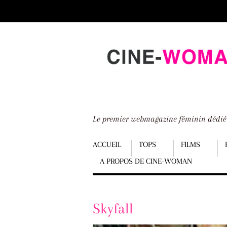
Scroll
down
to
content
Le premier webmagazine féminin dédi
Menu
ACCUEIL
TOPS
FILMS
A PROPOS DE CINE-WOMAN
Scroll
down
to
Skyfall
content