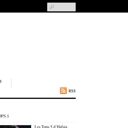
Search
M
RSS
OPS 5
Les Tops 5 d’Hafsia