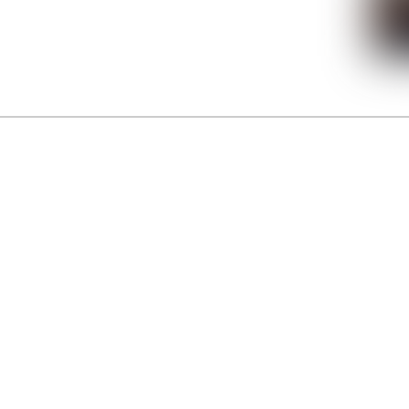
La Gacilly fête les 200 ans de la photo
r célébrer les 23 ans du remarquable festival de la Gacilly et les 200 d’un art qu’il honore : la 