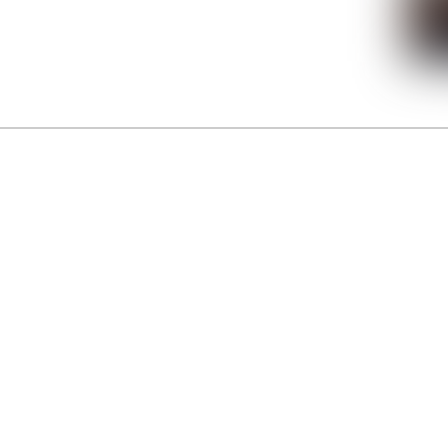
La Gacilly fête les 200 ans de la photo
r célébrer les 23 ans du remarquable festival de la Gacilly et les 200 d’un art qu’il honore : la 