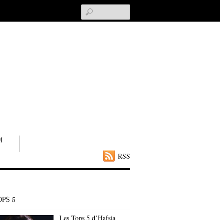
Search
M
RSS
OPS 5
Les Tops 5 d’Hafsia