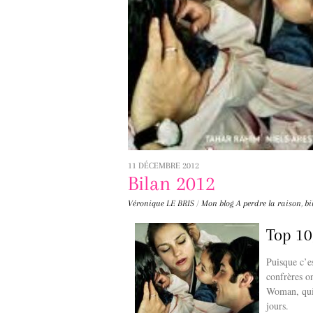
11 DÉCEMBRE 2012
Bilan 2012
Véronique LE BRIS
/
Mon blog
A perdre la raison
,
bi
Top 10
Puisque c’es
confrères o
Woman, qui 
jours.