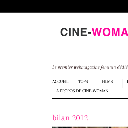
Scroll
down
to
content
Le premier webmagazine féminin dédi
Menu
ACCUEIL
TOPS
FILMS
A PROPOS DE CINE-WOMAN
Scroll
down
to
bilan 2012
content