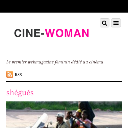
Scroll
down
to
Scroll
Menu
content
down
to
content
Le premier webmagazine féminin dédié au cinéma
RSS
shégués