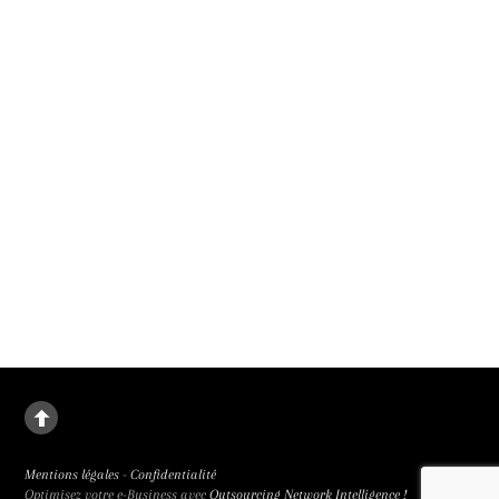
1er film présenté en compétition officielle au 79e festival de Cannes. Il sortira le
9 septembre 2026.
La deuxième fille
Le destin de Juanjuan, petite fille rebelle, dans la Chine de l’enfant unique. La
deuxième fille signée Zou Jing, révélé à la 65e Semaine de la Critique et primée
trois fois, est de facture classique et bouleversant.
Mentions légales
-
Confidentialité
Optimisez votre e-Business avec
Outsourcing Network Intelligence !