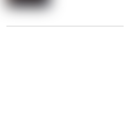
La Gacilly fête les 200 ans de la photo
20 expos pour célébrer les 23 ans du remarquable festival de la Gacilly et les 200
d’un art qu’il honore : la photographie.