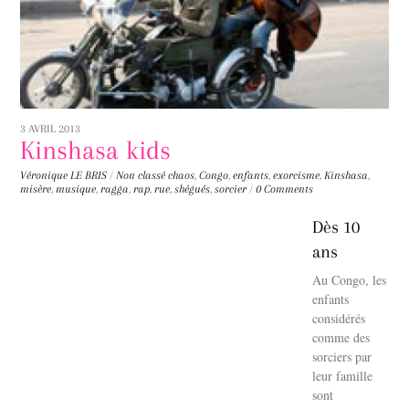
3 AVRIL 2013
Kinshasa kids
Véronique LE BRIS
/
Non classé
chaos
,
Congo
,
enfants
,
exorcisme
,
Kinshasa
,
misère
,
musique
,
ragga
,
rap
,
rue
,
shégués
,
sorcier
/
0 Comments
Dès 10
ans
Au Congo, les
enfants
considérés
comme des
sorciers par
leur famille
sont