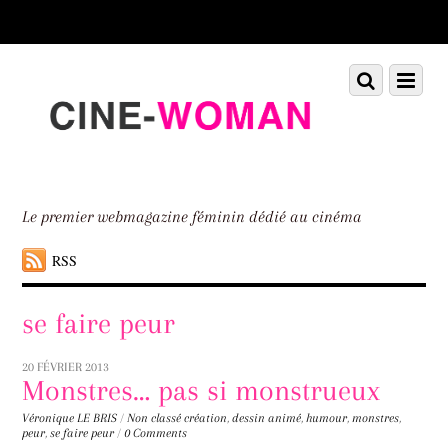
Scroll
down
to
Scroll
Menu
content
down
to
content
Le premier webmagazine féminin dédié au cinéma
RSS
se faire peur
20 FÉVRIER 2013
Monstres… pas si monstrueux
Véronique LE BRIS
/
Non classé
création
,
dessin animé
,
humour
,
monstres
,
peur
,
se faire peur
/
0 Comments