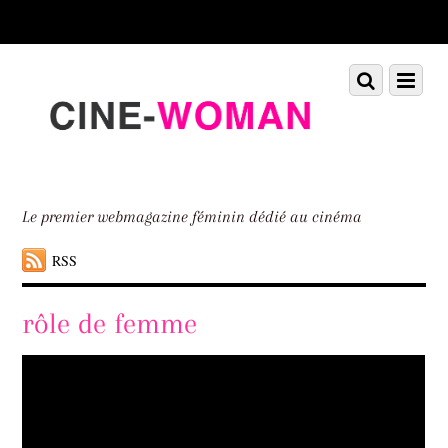
Scroll
down
to
Scroll
Menu
content
down
to
content
Le premier webmagazine féminin dédié au cinéma
RSS
rôle de femme