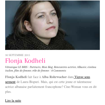
30 SEPTEMBRE 2015
Flonja Kodheli
Véronique LE BRIS
/
Portraits
,
Mon blog
,
Rencontres
actrice
,
Albanie
,
cinéma
italien
,
film de femme
,
rôle de femme
/
0 Comments
Flonja Kodheli
Alba Rohrwacher
fait face à
dans
Vierge sous
serment
de Laura Bispuri. Mais, qui est cette jeune et talentueuse
actrice albanaise parfaitement francophone? Cine-Woman vous en dit
plus.
Lire la suite