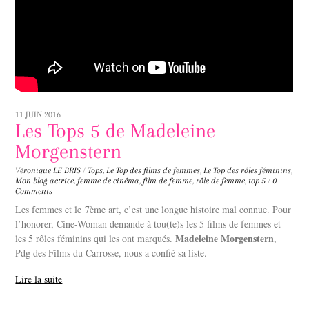
11 JUIN 2016
Les Tops 5 de Madeleine
Morgenstern
Véronique LE BRIS
/
Tops
,
Le Top des films de femmes
,
Le Top des rôles féminins
,
Mon blog
actrice
,
femme de cinéma
,
film de femme
,
rôle de femme
,
top 5
/
0
Comments
Les femmes et le 7ème art, c’est une longue histoire mal connue. Pour
l’honorer, Cine-Woman demande à tou(te)s les 5 films de femmes et
Madeleine Morgenstern
les 5 rôles féminins qui les ont marqués.
,
Pdg des Films du Carrosse, nous a confié sa liste.
Lire la suite