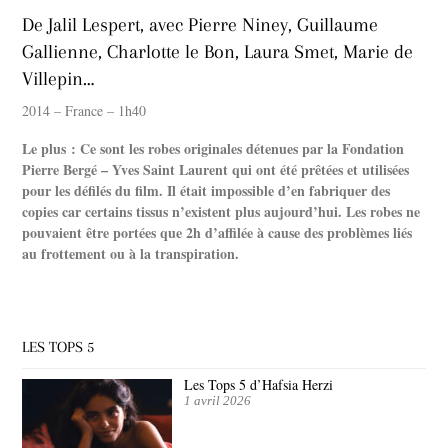
De Jalil Lespert, avec Pierre Niney, Guillaume
Gallienne, Charlotte le Bon, Laura Smet, Marie de
Villepin…
2014 – France – 1h40
Le plus : Ce sont les robes originales détenues par la Fondation
Pierre Bergé – Yves Saint Laurent qui ont été prêtées et utilisées
pour les défilés du film. Il était impossible d’en fabriquer des
copies car certains tissus n’existent plus aujourd’hui. Les robes ne
pouvaient être portées que 2h d’affilée à cause des problèmes liés
au frottement ou à la transpiration.
LES TOPS 5
Les Tops 5 d’Hafsia Herzi
1 avril 2026