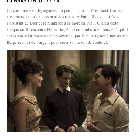
La rencontre d’une vie
Garçon timide et dégingandé, un peu maladroit, Yves Saint Laurent
n’est heureux qu’en dessinant des robes. A Paris, il devient très jeune
l’assistant de Dior et le remplace à sa mort en 1957. C’est à cette
époque qu’il rencontre Pierre Bergé qui en tombe amoureux et à qui il
devra son salut financier et commercial par la suite (grâce à une astuce,
Bergé réunira de l’argent pour créer sa maison de couture).