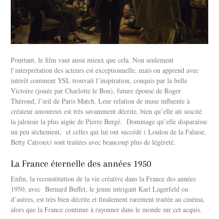
Pourtant, le film vaut aussi mieux que cela. Non seulement
l’interprétation des acteurs est exceptionnelle, mais on apprend avec
intérêt comment YSL trouvait l’inspiration, conquis par la belle
Victoire (jouée par Charlotte le Bon), future épouse de Roger
Thérond, l’œil de Paris Match. Leur relation de muse influente à
créateur amoureux est très savamment décrite, bien qu’elle ait suscité
la jalousie la plus aigüe de Pierre Bergé. Dommage qu’elle disparaisse
un peu sèchement, et celles qui lui ont succédé ( Loulou de la Falaise,
Betty Catroux) sont traitées avec beaucoup plus de légèreté.
La France éternelle des années 1950
Enfin, la reconstitution de la vie créative dans la France des années
1950, avec Bernard Buffet, le jeune intrigant Karl Lagerfeld ou
d’autres, est très bien décrite et finalement rarement traitée au cinéma,
alors que la France continue à rayonner dans le monde sur cet acquis.