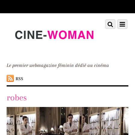
Scroll
down
to
Scroll
Menu
content
down
to
content
Le premier webmagazine féminin dédié au cinéma
RSS
robes