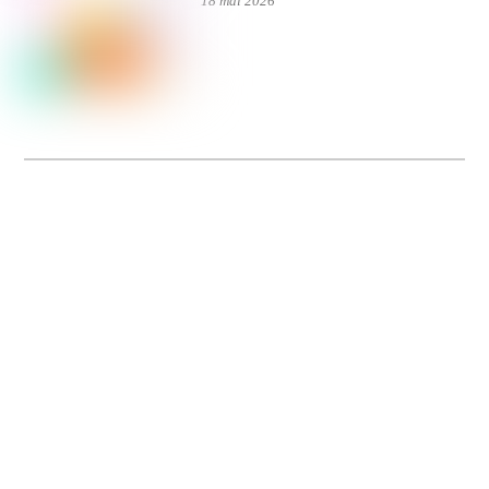
18 mai 2026
Dolce Vita sur Seine
La 5e édition du festival de cinéma italien Dolce Vita sur Seine met à l’honneur
5 films inédits de réalisatrices contemporaines. Entre autres. Jusqu’au 7 juillet.