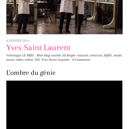
8 JANVIER 2014
Yves Saint Laurent
Véronique LE BRIS
/
Mon blog
années 50
,
biopic
,
couture
,
création
,
défilé.
,
mode
,
muse
,
robes
,
talent
,
YSL
,
Yves Saint Laurent
/
0 Comments
L’ombre du génie