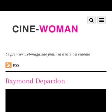
Scroll
down
to
Scroll
Menu
content
down
to
content
Le premier webmagazine féminin dédié au cinéma
RSS
Raymond Depardon