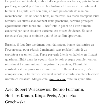
Leopold est ambivalent, d’abord dérangé dans ses trafics, puis intéressé
par l’argent qu’il peut tirer de la situation et finalement parfaitement
humain. Les juifs, eux non plus, ne sont pas décrits de manière
manichéenne : ils ne sont ni bons, ni mauvais, les maris trompent leurs
femmes, les autres abandonnent leurs prochains, certains protègent
égoïstement leurs biens etc… Bref tout le panel de l’être humain,
exacerbé par cette situation extrême, est mis en évidence. Et cette
richesse n’est pas la moindre qualité de ce film éprouvant.
Ensuite, il faut être sacrément bon réalisateur, bonne réalisatrice en
l’occurrence, pour réussir à maintenir sans relâche l’intérêt du
spectateur sur un tel film. Parce parvenir à tenir en haleine en filmant
quasiment 2h25 dans les égouts, dans le noir presque complet tout en
réussissant à communiquer l’angoisse, la puanteur, l’humidité
constante est une prouesse extraordinaire. Tellement réussie, qu’en
comparaison, la fin particulièrement rapide et courte semble totalement
irréelle et irréaliste. Malgré cela,
Sous la ville
reste un grand film.
Avec Robert Wieckiewicz, Benno Fürmann,
Herbert Knaup, Kinga Preis, Agnieszka
Grochwska..