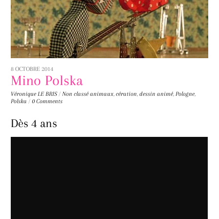
8 OCTOBRE 2014
Mino Polska
Véronique LE BRIS
/
Non classé
animaux
,
cération
,
dessin animé
,
Pologne
,
Polska
/
0 Comments
Dès 4 ans