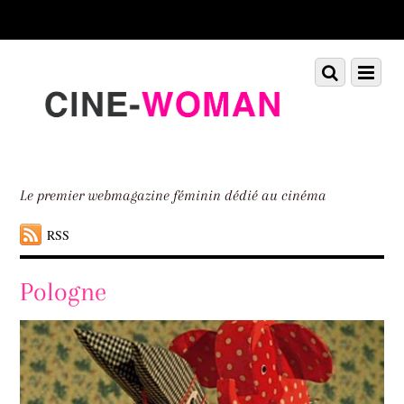
Scroll
down
to
Scroll
Menu
content
down
to
content
Le premier webmagazine féminin dédié au cinéma
RSS
Pologne