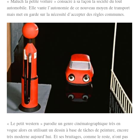
« Maluch la petite voiture » consacre à sa façon la société du tout
automobile. Elle vante l’autonomie de ce nouveau moyen de transport
mais met en garde sur la nécessité d’accepter des règles communes.
« Le petit western » parodie un genre cinématographique très en
vogue alors en utilisant un dessin à base de tâches de peinture, encore
très moderne aujourd’hui. Et ses bruitages, comme le reste, n’ont pas