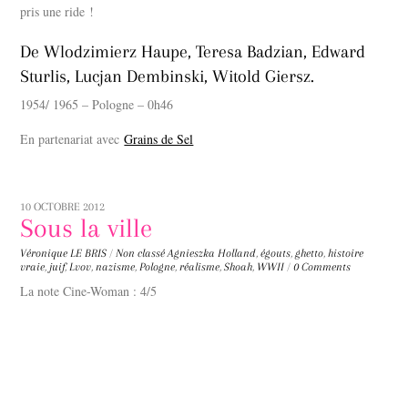
pris une ride !
De Wlodzimierz Haupe, Teresa Badzian, Edward
Sturlis, Lucjan Dembinski, Witold Giersz.
1954/ 1965 – Pologne – 0h46
En partenariat avec
Grains de Sel
10 OCTOBRE 2012
Sous la ville
Véronique LE BRIS
/
Non classé
Agnieszka Holland
,
égouts
,
ghetto
,
histoire
vraie
,
juif
,
Lvov
,
nazisme
,
Pologne
,
réalisme
,
Shoah
,
WWII
/
0 Comments
La note Cine-Woman : 4/5