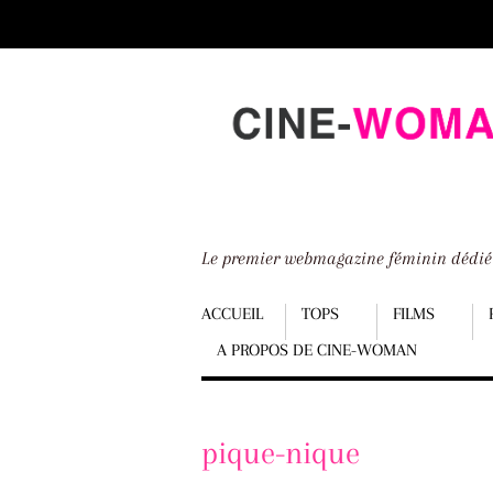
Scroll
down
to
content
Le premier webmagazine féminin dédi
Menu
ACCUEIL
TOPS
FILMS
A PROPOS DE CINE-WOMAN
Scroll
down
to
pique-nique
content