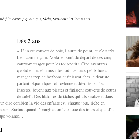
t
imé
,
film court
,
pique-nique
,
tâche
,
tout-petit
/
0 Comments
Dès 2 ans
« L’un est couvert de pois, l’autre de point, et c’est très
bien comme ça ». Voilà le point de départ de ces cinq
courts-métrages pour les tout-petits. Cinq aventures
quotidiennes et amusantes, où nos deux petits héros
mangent trop de bonbons et finissent chez le dentiste,
partent pique-niquer et reviennent dévorés par les
insectes, jouent aux pirates et finissent couverts de coups
de soleil. Des histoires de tâches qui disparaissent dans
ur dire combien la vie des enfants est, chaque jour, riche en
ourer. Surtout quand l’imagination leur joue des tours et que d’un
coupe volante…
d