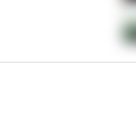
La Gacilly fête les 200 ans de la photo
r célébrer les 23 ans du remarquable festival de la Gacilly et les 200 d’un art qu’il honore : la 