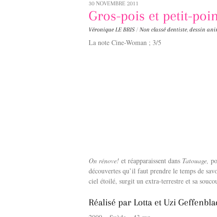
30 NOVEMBRE 2011
Gros-pois et petit-poin
Véronique LE BRIS
/
Non classé
dentiste
,
dessin an
La note Cine-Woman ; 3/5
On rénove!
et réapparaissent dans
Tatouage,
po
découvertes qu’il faut prendre le temps de sav
ciel étoilé, surgit un extra-terrestre et sa sou
Réalisé par Lotta et Uzi Geffenbla