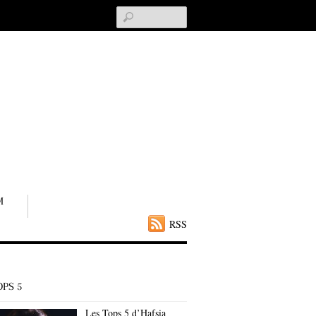
Search
M
RSS
OPS 5
Les Tops 5 d’Hafsia