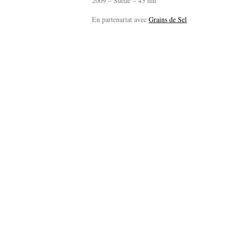
2009 – Suède – 43 mn
En partenariat avec
Grains de Sel