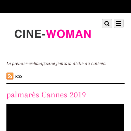
Scroll
down
to
Scroll
Menu
content
down
to
content
Le premier webmagazine féminin dédié au cinéma
RSS
palmarès Cannes 2019