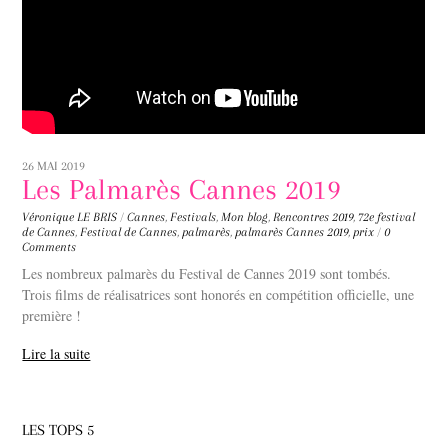
26 MAI 2019
Les Palmarès Cannes 2019
Véronique LE BRIS
/
Cannes
,
Festivals
,
Mon blog
,
Rencontres
2019
,
72e festival
de Cannes
,
Festival de Cannes
,
palmarès
,
palmarès Cannes 2019
,
prix
/
0
Comments
Les nombreux palmarès du Festival de Cannes 2019 sont tombés.
Trois films de réalisatrices sont honorés en compétition officielle, une
première !
Lire la suite
LES TOPS 5