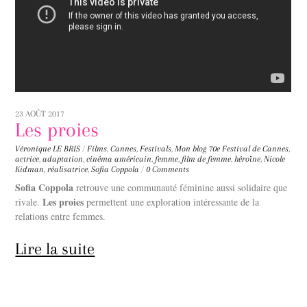
23 AOÛT 2017
Les proies
Véronique LE BRIS
/
Films
,
Cannes
,
Festivals
,
Mon blog
70e Festival de Cannes
,
actrice
,
adaptation
,
cinéma américain
,
femme
,
film de femme
,
héroïne
,
Nicole
Kidman
,
réalisatrice
,
Sofia Coppola
/
0 Comments
Sofia Coppola
retrouve une communauté féminine aussi solidaire que
Les proies
rivale.
permettent une exploration intéressante de la
relations entre femmes.
Lire la suite