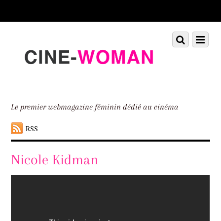
Scroll
down
to
Scroll
Menu
content
down
to
content
Le premier webmagazine féminin dédié au cinéma
RSS
Nicole Kidman