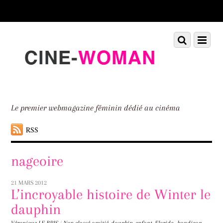
Scroll
down
to
Scroll
Menu
content
down
to
content
Le premier webmagazine féminin dédié au cinéma
RSS
nageoire
21 MARS 2012
L’incroyable histoire de Winter le
dauphin