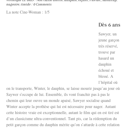
Véronique LE BRIS
/
Non classé
amitié
,
dauphin
,
enfant
,
Floride.
,
handicap
,
nageoire
,
timide
/
0 Comments
La note Cine-Woman : 1/5
Dès 6 ans
Sawyer, un
jeune garçon
très réservé,
trouve par
hasard un
dauphin
échoué et
blessé. A
l’hôpital où
on le transporte, Winter, le dauphin, se laisse mourir jusqu’au jour où
Saywer s’occupe de lui. Ensemble, ils vont franchir pas à pas le
chemin qui leur ouvre un monde apaisé, Sawyer socialise quand
Winter accepte la prothèse qui lui est nécessaire pour nager. Autant
cette histoire vraie est exceptionnelle, autant le film qui en est tiré est
d’un classicisme ultra-conventionnel. Tant pis, car la rédemption du
petit garçon comme du dauphin mérite qu’on s’attarde à cette relation