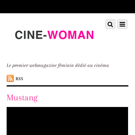
Scroll
down
to
Scroll
Menu
content
down
to
content
Le premier webmagazine féminin dédié au cinéma
RSS
Mustang