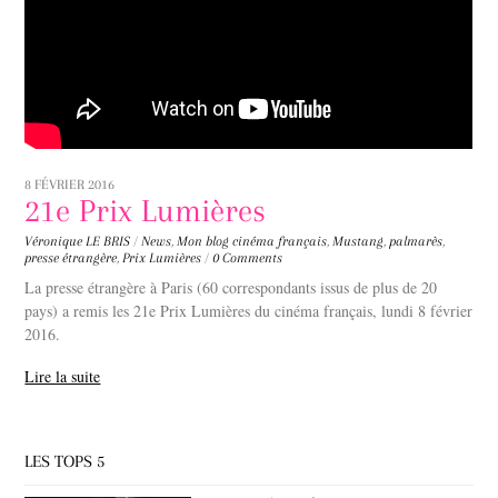
8 FÉVRIER 2016
21e Prix Lumières
Véronique LE BRIS
/
News
,
Mon blog
cinéma français
,
Mustang
,
palmarès
,
presse étrangère
,
Prix Lumières
/
0 Comments
La presse étrangère à Paris (60 correspondants issus de plus de 20
pays) a remis les 21e Prix Lumières du cinéma français, lundi 8 février
2016.
Lire la suite
LES TOPS 5