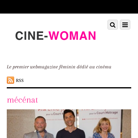
Scroll
down
to
Scroll
Menu
content
down
to
content
Le premier webmagazine féminin dédié au cinéma
RSS
mécénat