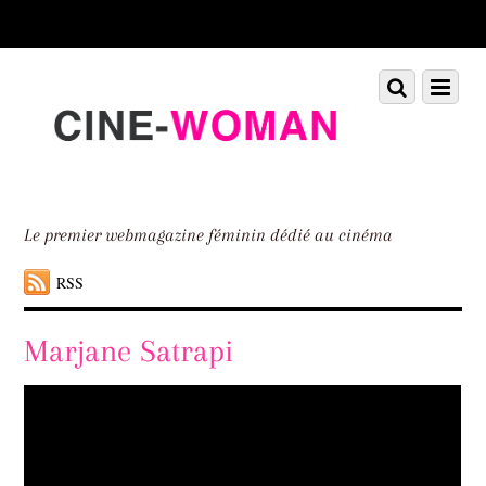
Scroll
down
to
Scroll
Menu
content
down
to
content
Le premier webmagazine féminin dédié au cinéma
RSS
Marjane Satrapi