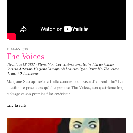
11 MARS 2015
The Voices
Véronique LE BRIS
/
Films
,
Mon blog
cinéma américain
,
film de femme
,
Gemma Arterton
,
Marjane Satrapi
,
réalisatrice
,
Ryan Reynolds
,
The voices
,
thriller
/
0 Comments
Marjane Satrapi
restera-t-elle comme la cinéaste d’un seul film? La
The Voices
question se pose alors qu’elle propose
, son quatrième long
métrage et son premier film américain.
Lire la suite