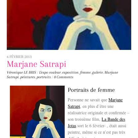
6 FÉVRIER 2013
Marjane Satrapi
Véronique LE BRIS
/
L'expo
couleur
,
exposition
,
femme
,
galerie
,
Marjane
Satrapi
,
peintures
,
portraits
/
0 Comments
Portraits de femme
Personne ne savait que
Marjane
Satrapi
, en plus d’être une
réalisatrice originale et confirmée –
son troisième film,
La Bande des
Jotas
sort le 6 février- , était aussi
peintre, même si ce n’est pas très