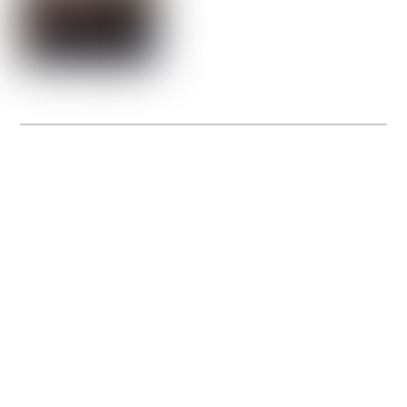
La Gacilly fête les 200 ans de la photo
20 expos pour célébrer les 23 ans du remarquable festival de la Gacilly et les 200
d’un art qu’il honore : la photographie.