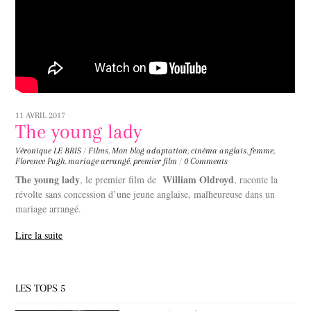
11 AVRIL 2017
The young lady
Véronique LE BRIS
/
Films
,
Mon blog
adaptation
,
cinéma anglais
,
femme
,
Florence Pugh
,
mariage arrangé
,
premier film
/
0 Comments
The young lady
William Oldroyd
, le premier film de
, raconte la
révolte sans concession d’une jeune anglaise, malheureuse dans un
mariage arrangé.
Lire la suite
LES TOPS 5