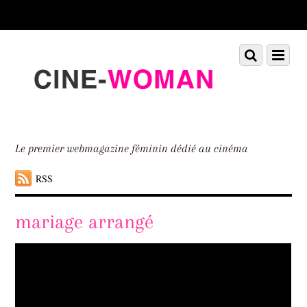
Scroll
down
to
Scroll
Menu
content
down
to
content
Le premier webmagazine féminin dédié au cinéma
RSS
mariage arrangé