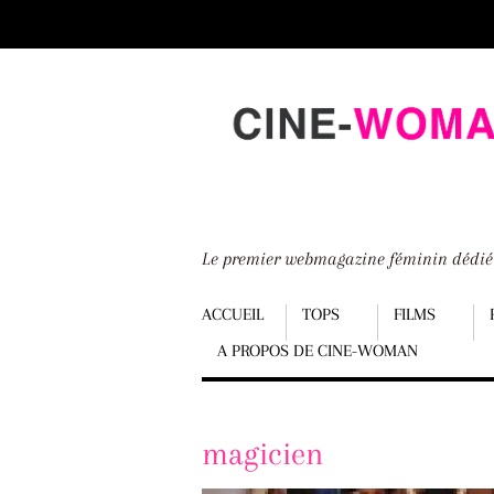
Scroll
down
to
content
Le premier webmagazine féminin dédi
Menu
ACCUEIL
TOPS
FILMS
A PROPOS DE CINE-WOMAN
Scroll
down
to
magicien
content