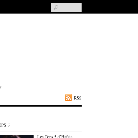
Search
M
RSS
OPS 5
Les Tops 5 d’Hafsia