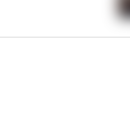
La Gacilly fête les 200 ans de la photo
r célébrer les 23 ans du remarquable festival de la Gacilly et les 200 d’un art qu’il honore : la 