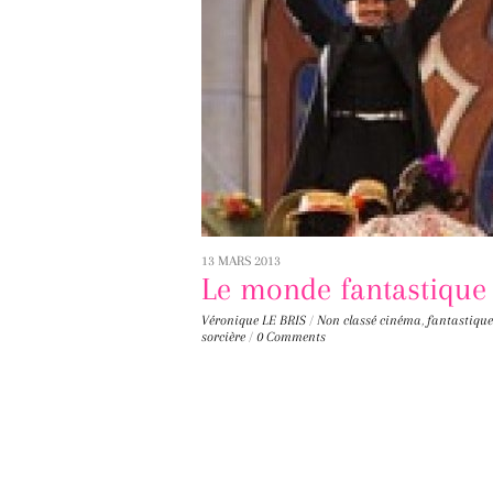
13 MARS 2013
Le monde fantastique
Véronique LE BRIS
/
Non classé
cinéma
,
fantastique
sorcière
/
0 Comments