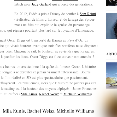
kitsch avec
Judy Garland
qui a bercé des générations.
En 2012, l’idée a pris à Disney de confier à
Sam Raimi
(réalisateur de films d’horreur et de la saga des Spider-
man) un film qui explique la genèse du personnage
e sou, qui règnera pourtant plus tard sur le royaume d’Emeraude.
nt Oscar Diggs est transporté du Kansas au Pays d’Oz, un
e qui vivait heureux avant que trois fées sorcières ne se disputent
leur père. Chacune le sait, le bonheur ne reviendra que lorsqu’un
ARTIC
 à pacifier les lieux. Oscar Diggs est-il ce sauveur tant attendu ?
ux heures, on assiste donc à la quête du fameux Oscar. L’histoire
r, longue à se dérouler et jamais vraiment intéressante. Bourré
 le film réalisé en 3D est plus spectaculaire que passionnant.
effrayeront les plus jeunes, alors que l’histoire ne parlera pas aux
 le casting est à la hauteur des moyens déployés : James Franco est
t et les fées (
Mila Kunis
,
Rachel Weisz
et
Michelle Williams
)
 Mila Kunis, Rachel Weisz, Michelle Williams