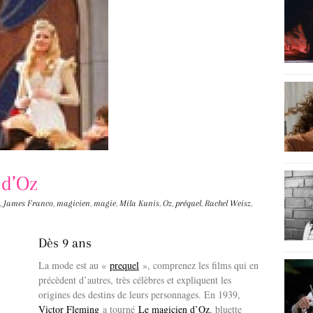
 d’Oz
,
James Franco
,
magicien
,
magie
,
Mila Kunis
,
Oz
,
préquel
,
Rachel Weisz
,
Dès 9 ans
La mode est au «
prequel
», comprenez les films qui en
précèdent d’autres, très célèbres et expliquent les
origines des destins de leurs personnages. En 1939,
Victor Fleming
a tourné
Le magicien d’Oz
, bluette