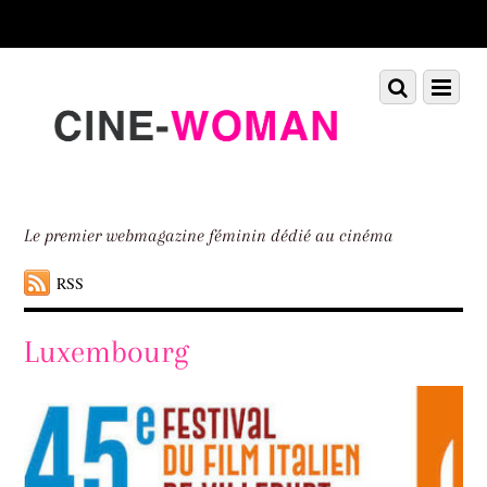
Scroll
down
to
Scroll
Menu
content
down
to
content
Le premier webmagazine féminin dédié au cinéma
RSS
Luxembourg