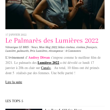
17 JANVIER 2022
Le Palmarès des Lumières 2022
Véronique LE BRIS
/
News
,
Mon blog
2022
,
bilan cinéma
,
cinéma français
,
Lumière
,
palmarès
,
Prix Lumières
,
récompense
/
0 Comments
L’évènement
Audrey Diwan
d’
s’impose comme le meilleur film de
Lumières 2022
2021. Le palmarès des
a été dévoilé ce lundi 17
janvier à 20h en clair sur
Canal+
. Au total, 10 films ont été primés
dont 5 réalisés par des femmes. Une belle parité !
Lire la suite
LES TOPS 5