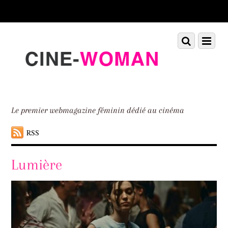
Scroll
down
to
Scroll
Menu
content
down
to
content
Le premier webmagazine féminin dédié au cinéma
RSS
Lumière