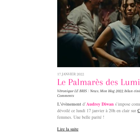
17 JANVIER 2022
Le Palmarès des Lumi
Véronique LE BRIS
/
News
,
Mon blog
2022
,
bilan ci
Comments
L’évènement
Audrey Diwan
d’
s’impose comm
dévoilé ce lundi 17 janvier à 20h en clair sur
C
femmes. Une belle parité !
Lire la suite