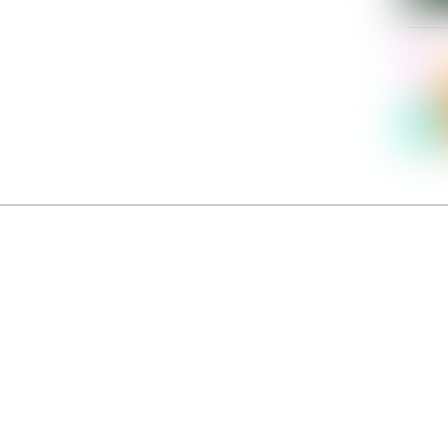
Dolce Vita sur Seine
néma italien Dolce Vita sur Seine met à l’honneur 5 films inédits de réalisatrices contemporaines. E