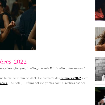
ères 2022
néma
,
cinéma français
,
Lumière
,
palmarès
,
Prix Lumières
,
récompense
/
0
Lumières 2022
e le meilleur film de 2021. Le palmarès des
a été
anal+
. Au total, 10 films ont été primés dont 5 réalisés par des