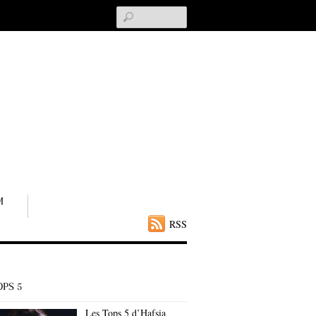
Search
M
RSS
OPS 5
Les Tops 5 d’Hafsia