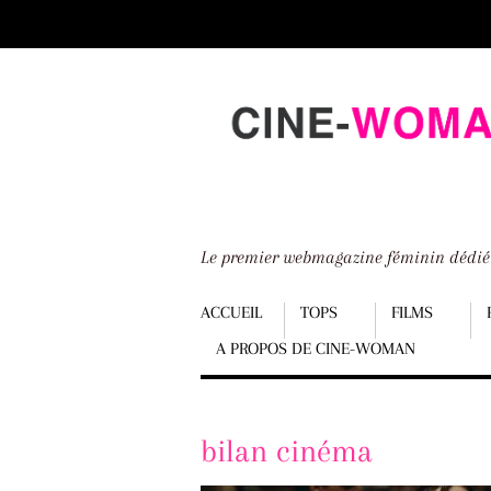
Scroll
down
to
content
Le premier webmagazine féminin dédi
Menu
ACCUEIL
TOPS
FILMS
A PROPOS DE CINE-WOMAN
Scroll
down
to
bilan cinéma
content