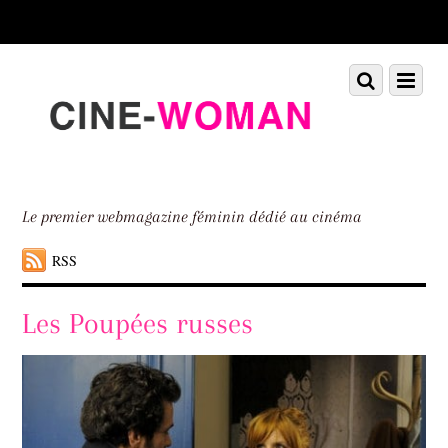
Scroll
down
to
Scroll
Menu
content
down
to
content
Le premier webmagazine féminin dédié au cinéma
RSS
Les Poupées russes