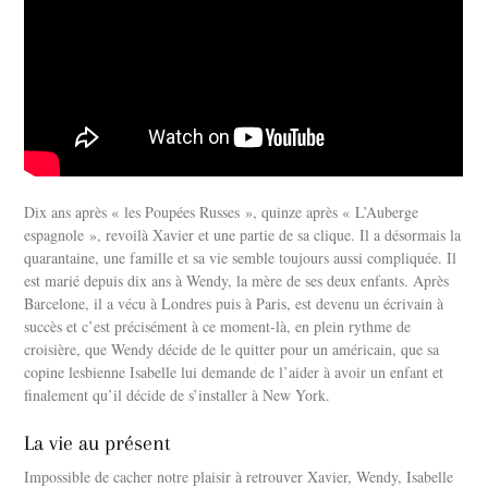
Dix ans après « les Poupées Russes », quinze après « L’Auberge
espagnole », revoilà Xavier et une partie de sa clique. Il a désormais la
quarantaine, une famille et sa vie semble toujours aussi compliquée. Il
est marié depuis dix ans à Wendy, la mère de ses deux enfants. Après
Barcelone, il a vécu à Londres puis à Paris, est devenu un écrivain à
succès et c’est précisément à ce moment-là, en plein rythme de
croisière, que Wendy décide de le quitter pour un américain, que sa
copine lesbienne Isabelle lui demande de l’aider à avoir un enfant et
finalement qu’il décide de s’installer à New York.
La vie au présent
Impossible de cacher notre plaisir à retrouver Xavier, Wendy, Isabelle