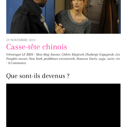
29 NOVEMBRE 2013
Casse-tête chinois
Véronique LE BRIS
/
Mon blog
Amour
,
Cédric Klapisch
,
L'Auberge Espagnole
,
Les
Poupées russes
,
New York
,
problèmes existentiels
,
Romain Duris
,
saga
,
suite
,
vie
/
0 Comments
Que sont-ils devenus ?