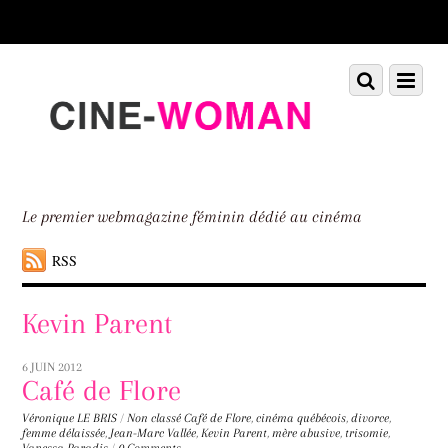
Scroll
down
to
Scroll
Menu
content
down
to
content
Le premier webmagazine féminin dédié au cinéma
RSS
Kevin Parent
6 JUIN 2012
Café de Flore
Véronique LE BRIS
/
Non classé
Café de Flore
,
cinéma québécois
,
divorce
,
femme délaissée
,
Jean-Marc Vallée
,
Kevin Parent
,
mère abusive
,
trisomie
,