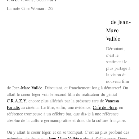
Vanessa Paradis
/
0 Comments
La note Cine-Woman : 2/5
de Jean-
Marc
Vallée
Déroutant,
c’est le
sentiment le
plus partagé à
la vision du
nouveau film
de
Jean-Marc Vallée
. Déroutant, et franchement long à démarrer! On
allait le coeur léger voir le second film du réalisateur du génial
C.R.A.Z.Y
, encore plus alléchés par la présence rare de
Vanessa
Paradis
au cinéma. Le titre, enfin, une évidence,
Café de Flore
, en
référence trompeuse à un célèbre bar, que dis-je à une référence
absolue de la culture germanopratine et donc de la culture française.
On y allait le coeur léger, et on se trompait. C’est au plus profond des
méandres des âmes que
Jean-Marc Vallée
a choisi d’aller errer. Deux