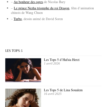
–
Au bonheur des ogres
de Nicolas Bary
–
Le prince Nezha triomphe du roi Dragon
, film d’animation
chinois de Wang Chuen
–
Turbo
, dessin animé de David Soren
LES TOPS 5
Les Tops 5 d’Hafsia Herzi
1 avril 2026
Les Tops 5 de Lina Soualem
16 avril 2025