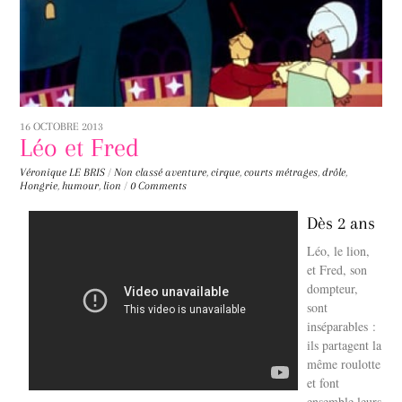
16 OCTOBRE 2013
Léo et Fred
Véronique LE BRIS
/
Non classé
aventure
,
cirque
,
courts métrages
,
drôle
,
Hongrie
,
humour
,
lion
/
0 Comments
Dès 2 ans
Léo, le lion,
et Fred, son
dompteur,
sont
inséparables :
ils partagent la
même roulotte
et font
ensemble leurs