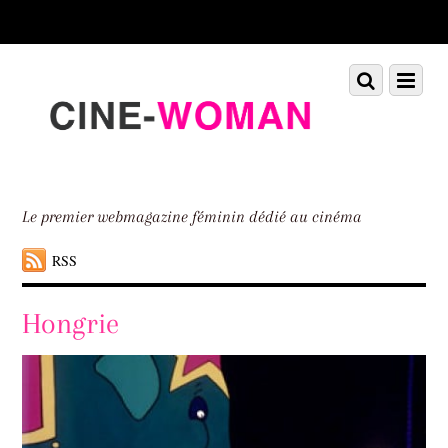
Scroll
down
to
Scroll
Menu
content
down
to
content
Le premier webmagazine féminin dédié au cinéma
RSS
Hongrie