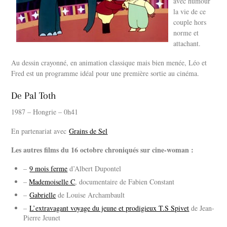
avec humour
la vie de ce
couple hors
norme et
attachant.
Au dessin crayonné, en animation classique mais bien menée, Léo et
Fred est un programme idéal pour une première sortie au cinéma.
De Pal Toth
1987 – Hongrie – 0h41
En partenariat avec
Grains de Sel
Les autres films du 16 octobre chroniqués sur cine-woman :
–
9 mois ferme
d’Albert Dupontel
–
Mademoiselle C
, documentaire de Fabien Constant
–
Gabrielle
de Louise Archambault
–
L’extravagant voyage du jeune et prodigieux T.S Spivet
de Jean-
Pierre Jeunet