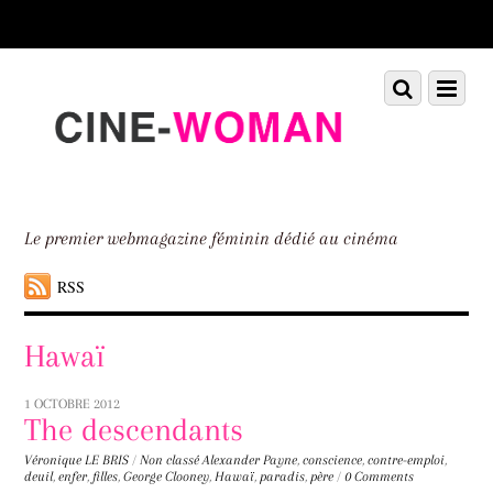
Scroll
down
to
Scroll
Menu
content
down
to
content
Le premier webmagazine féminin dédié au cinéma
RSS
Hawaï
1 OCTOBRE 2012
The descendants
Véronique LE BRIS
/
Non classé
Alexander Payne
,
conscience
,
contre-emploi
,
deuil
,
enfer
,
filles
,
George Clooney
,
Hawaï
,
paradis
,
père
/
0 Comments