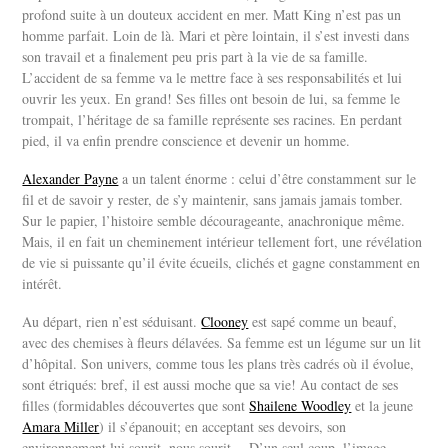
profond suite à un douteux accident en mer. Matt King n’est pas un
homme parfait. Loin de là. Mari et père lointain, il s’est investi dans
son travail et a finalement peu pris part à la vie de sa famille.
L’accident de sa femme va le mettre face à ses responsabilités et lui
ouvrir les yeux. En grand! Ses filles ont besoin de lui, sa femme le
trompait, l’héritage de sa famille représente ses racines. En perdant
pied, il va enfin prendre conscience et devenir un homme.
Alexander Payne
a un talent énorme : celui d’être constamment sur le
fil et de savoir y rester, de s’y maintenir, sans jamais jamais tomber.
Sur le papier, l’histoire semble décourageante, anachronique même.
Mais, il en fait un cheminement intérieur tellement fort, une révélation
de vie si puissante qu’il évite écueils, clichés et gagne constamment en
intérêt.
Au départ, rien n’est séduisant.
Clooney
est sapé comme un beauf,
avec des chemises à fleurs délavées. Sa femme est un légume sur un lit
d’hôpital. Son univers, comme tous les plans très cadrés où il évolue,
sont étriqués: bref, il est aussi moche que sa vie! Au contact de ses
filles (formidables découvertes que sont
Shailene Woodley
et la jeune
Amara Miller
) il s’épanouit; en acceptant ses devoirs, son
environnement lui sourit, nous sourit… D’un seul coup, l’image