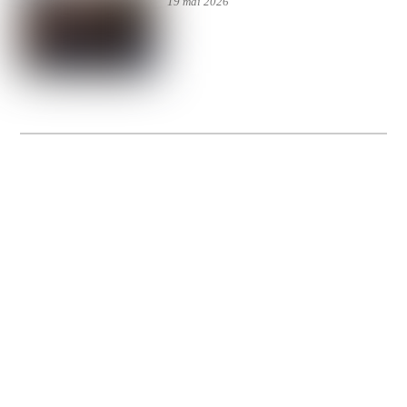
19 mai 2026
La Gacilly fête les 200 ans de la photo
20 expos pour célébrer les 23 ans du remarquable festival de la Gacilly et les 200
d’un art qu’il honore : la photographie.