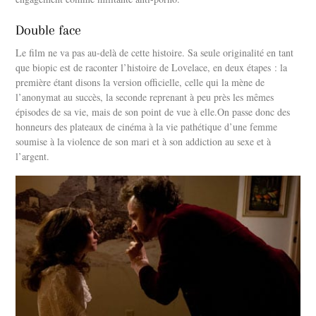
Double face
Le film ne va pas au-delà de cette histoire. Sa seule originalité en tant
que biopic est de raconter l’histoire de Lovelace, en deux étapes : la
première étant disons la version officielle, celle qui la mène de
l’anonymat au succès, la seconde reprenant à peu près les mêmes
épisodes de sa vie, mais de son point de vue à elle.On passe donc des
honneurs des plateaux de cinéma à la vie pathétique d’une femme
soumise à la violence de son mari et à son addiction au sexe et à
l’argent.