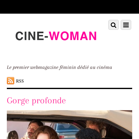
Scroll
down
to
Scroll
Menu
content
down
to
content
Le premier webmagazine féminin dédié au cinéma
RSS
Gorge profonde