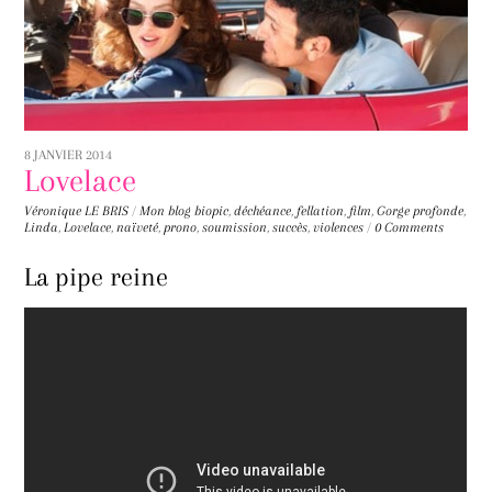
8 JANVIER 2014
Lovelace
Véronique LE BRIS
/
Mon blog
biopic
,
déchéance
,
fellation
,
film
,
Gorge profonde
,
Linda
,
Lovelace
,
naïveté
,
prono
,
soumission
,
succès
,
violences
/
0 Comments
La pipe reine