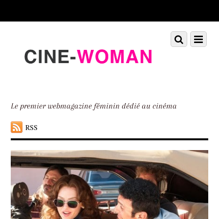
Scroll
down
to
Scroll
Menu
content
down
to
content
Le premier webmagazine féminin dédié au cinéma
RSS