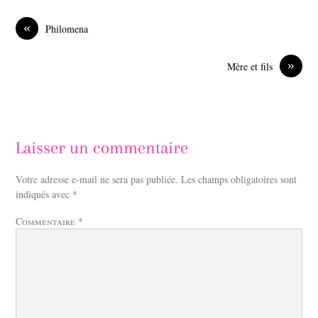
b
e
o
d
«
Philomena
o
I
k
n
»
Mère et fils
Laisser un commentaire
Votre adresse e-mail ne sera pas publiée.
Les champs obligatoires sont
indiqués avec
*
Commentaire
*