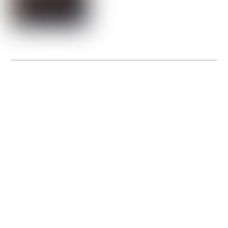
La Gacilly fête les 200 ans de la photo
20 expos pour célébrer les 23 ans du remarquable festival de la Gacilly et les 200
d’un art qu’il honore : la photographie.