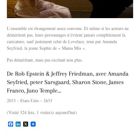
L’ensemble est étrangement assez convenu. Et même si les acteurs ne
déméritent pas, leurs personnages n’évitent jamais complètement la
caricature, sauf justement celui de Lovelace, tenu par Amanda
Seyfried, la jeune Sophie de « Mama Mia ».
Pas déméritant, mais pas excitant non plus.
De Rob Epstein & Jeffrey Friedman, avec Amanda
Seyfried, peter Sarsgaard, Sharon Stone, James
Franco, Juno Temple…
2013 – Etats-Unis – 1h33
(Visité 324 fois, 1 visite(s) aujourd'hui)
F
L
X
a
i
c
n
e
k