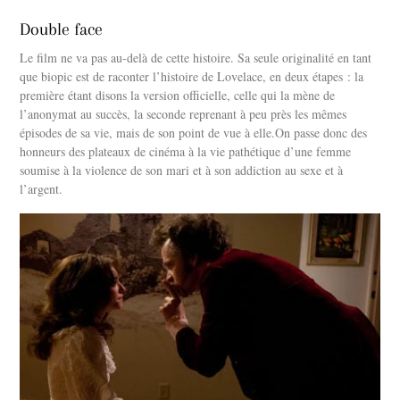
Double face
Le film ne va pas au-delà de cette histoire. Sa seule originalité en tant
que biopic est de raconter l’histoire de Lovelace, en deux étapes : la
première étant disons la version officielle, celle qui la mène de
l’anonymat au succès, la seconde reprenant à peu près les mêmes
épisodes de sa vie, mais de son point de vue à elle.On passe donc des
honneurs des plateaux de cinéma à la vie pathétique d’une femme
soumise à la violence de son mari et à son addiction au sexe et à
l’argent.