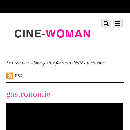
Scroll
down
to
Scroll
Menu
content
down
to
content
Le premier webmagazine féminin dédié au cinéma
RSS
gastronomie