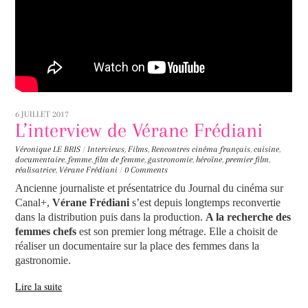
6 JUILLET 2017
L’interview de Vérane Frédiani
Véronique LE BRIS
/
Interviews
,
Films
,
Rencontres
cinéma français
,
cuisine
,
documentaire
,
femme
,
film de femme
,
gastronomie
,
héroïne
,
premier film
,
réalisatrice
,
Vérane Frédiani
/
0 Comments
Ancienne journaliste et présentatrice du Journal du cinéma sur
Canal+,
Vérane Frédiani
s’est depuis longtemps reconvertie
dans la distribution puis dans la production.
A la recherche des
femmes chefs
est son premier long métrage. Elle a choisit de
réaliser un documentaire sur la place des femmes dans la
gastronomie.
Lire la suite