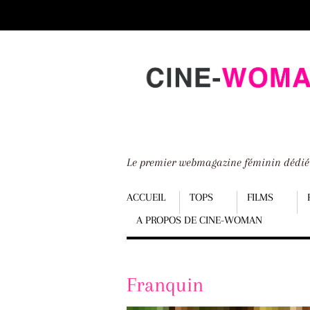
Scroll
down
to
content
Le premier webmagazine féminin dédi
Menu
ACCUEIL
TOPS
FILMS
A PROPOS DE CINE-WOMAN
Scroll
down
to
Franquin
content