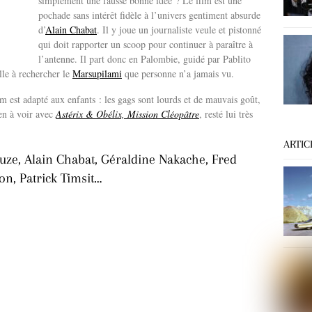
simplement une fausse bonne idée ? Le film est une
pochade sans intérêt fidèle à l’univers gentiment absurde
d’
Alain Chabat
. Il y joue un journaliste veule et pistonné
qui doit rapporter un scoop pour continuer à paraître à
l’antenne. Il part donc en Palombie, guidé par Pablito
ille à rechercher le
Marsupilami
que personne n’a jamais vu.
lm est adapté aux enfants : les gags sont lourds et de mauvais goût,
ien à voir avec
Astérix & Obélix, Mission Cléopâtre
, resté lui très
ARTIC
uze, Alain Chabat, Géraldine Nakache, Fred
on, Patrick Timsit…