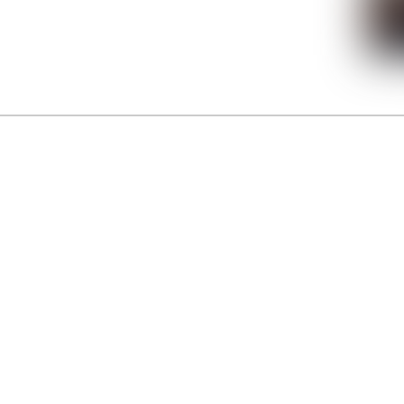
La Gacilly fête les 200 ans de la photo
r célébrer les 23 ans du remarquable festival de la Gacilly et les 200 d’un art qu’il honore : la 