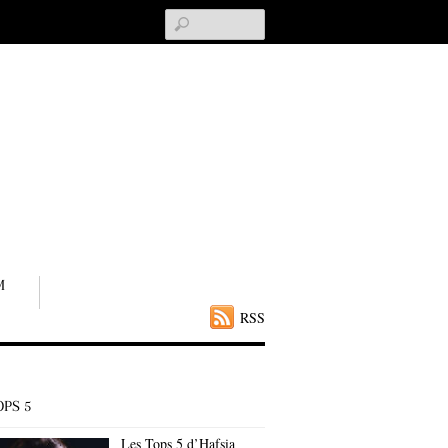
Search
M
RSS
OPS 5
Les Tops 5 d’Hafsia