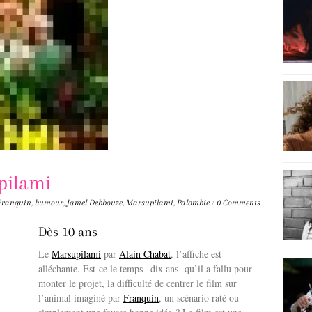
pilami
Franquin
,
humour
,
Jamel Debbouze
,
Marsupilami
,
Palombie
/
0 Comments
Dès 10 ans
Le
Marsupilami
par
Alain Chabat
, l’affiche est
alléchante. Est-ce le temps –dix ans- qu’il a fallu pour
monter le projet, la difficulté de centrer le film sur
l’animal imaginé par
Franquin
, un scénario raté ou