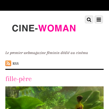
Scroll
down
to
Scroll
Menu
content
down
to
content
Le premier webmagazine féminin dédié au cinéma
RSS
fille-père