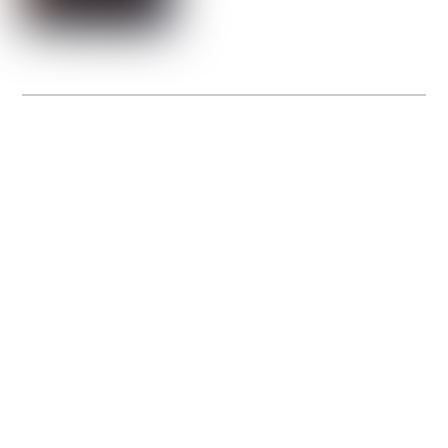
La Gacilly fête les 200 ans de la photo
20 expos pour célébrer les 23 ans du remarquable festival de la Gacilly et les 200
d’un art qu’il honore : la photographie.