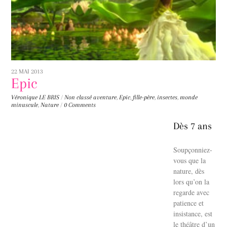
22 MAI 2013
Epic
Véronique LE BRIS
/
Non classé
aventure
,
Epic
,
fille-père
,
insectes
,
monde
minuscule
,
Nature
/
0 Comments
Dès 7 ans
Soupçonniez-
vous que la
nature, dès
lors qu’on la
regarde avec
patience et
insistance, est
le théâtre d’un