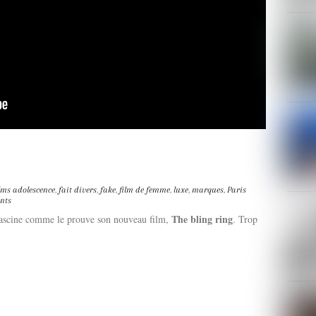
lms
adolescence
,
fait divers
,
fake
,
film de femme
,
luxe
,
marques
,
Paris
nts
The bling ring
a fascine comme le prouve son nouveau film,
. Trop