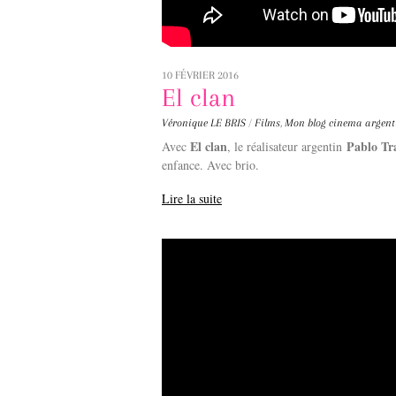
10 FÉVRIER 2016
El clan
Véronique LE BRIS
/
Films
,
Mon blog
cinema argent
El clan
Pablo Tr
Avec
, le réalisateur argentin
enfance. Avec brio.
Lire la suite