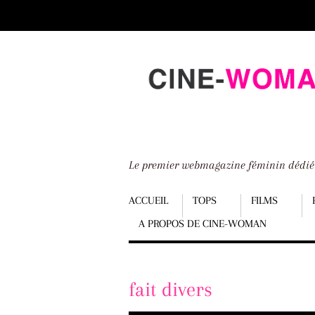
Scroll
down
to
content
Le premier webmagazine féminin dédi
Menu
ACCUEIL
TOPS
FILMS
A PROPOS DE CINE-WOMAN
Scroll
down
to
fait divers
content