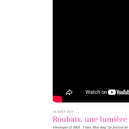
18 AOÛT 2019
Roubaix, une lumière
Véronique LE BRIS
/
Films
,
Mon blog
72e festival d