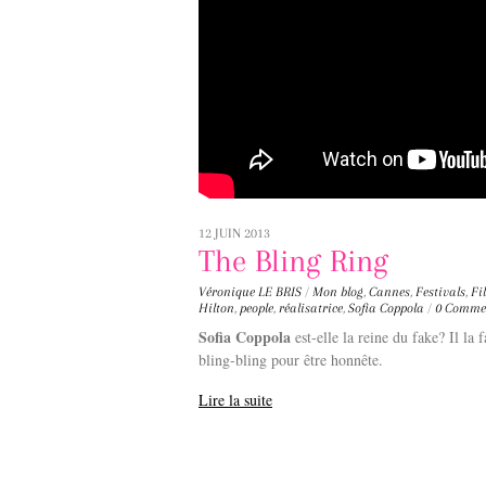
12 JUIN 2013
The Bling Ring
Véronique LE BRIS
/
Mon blog
,
Cannes
,
Festivals
,
Fi
Hilton
,
people
,
réalisatrice
,
Sofia Coppola
/
0 Comme
Sofia Coppola
est-elle la reine du fake? Il l
bling-bling pour être honnête.
Lire la suite