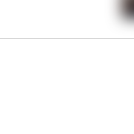
La Gacilly fête les 200 ans de la photo
r célébrer les 23 ans du remarquable festival de la Gacilly et les 200 d’un art qu’il honore : la 