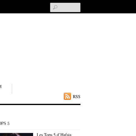
Search
M
RSS
OPS 5
Les Tops 5 d’Hafsia