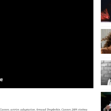
e Cannes
,
actrice
,
adaptation
,
Arnaud Desplechin
,
Cannes 2019
,
cinéma