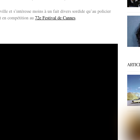
ille et s’intéresse moins à un fait divers sordide qu’au policier
t en compétition au
72e Festival de Cannes
.
ARTIC