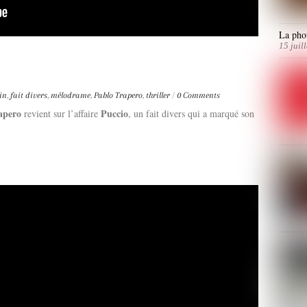
La phot
15 juil
in
,
fait divers
,
mélodrame
,
Pablo Trapero
,
thriller
/
0 Comments
apero
Puccio
revient sur l’affaire
, un fait divers qui a marqué son