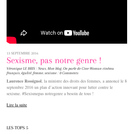
13 SEPTEMBRE 2016
Sexisme, pas notre genre !
Véronique LE BRIS
/
News
,
Mon blog
,
On parle de Cine-Woman
cinéma
français
,
égalité
,
femme
,
sexisme
/
0 Comments
Laurence Rossignol
, la ministre des droits des femmes, a annoncé le 8
septembre 2016 un plan d’action innovant pour lutter contre le
sexisme. #Sexismepas notregenre a besoin de tous !
Lire la suite
LES TOPS 5