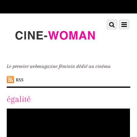
Scroll
down
to
Scroll
Menu
content
down
to
content
Le premier webmagazine féminin dédié au cinéma
RSS
égalité