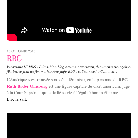
10 OCTOBRE 2018
RBG
Véronique LE BRIS
/
Films
,
Mon blog
cinéma américain
,
documentaire
,
égalité
,
féministe
,
film de femme
,
héroïne
,
juge
,
RBG
,
réalisatrice
/
0 Comments
RBG
L’Amérique s’est trouvée son icône féministe, en la personne de
.
Ruth Bader Ginsburg
est une figure capitale du droit américain, juge
à la Cour Suprême, qui a dédié sa vie à l’égalité homme/femme.
Lire la suite