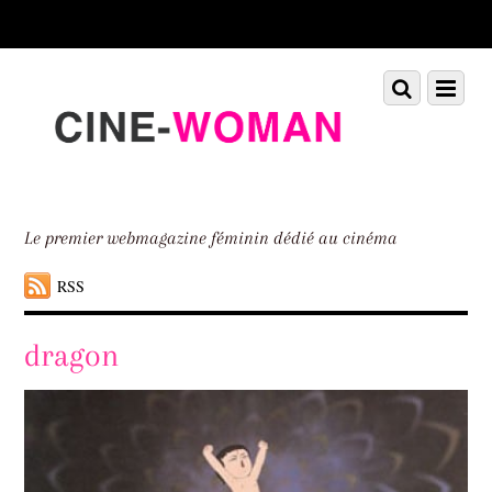
Scroll
down
to
Scroll
Menu
content
down
to
content
Le premier webmagazine féminin dédié au cinéma
RSS
dragon