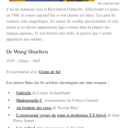
du renouveau
d’un art malmené sous la Révolution Culturelle. Sélectionné à Cannes
en 1980, il ressort aujourd’hui et son charme est intact. Les jeux de
couleurs sont magnifiques, les scènes de combat spectaculaires et cela,
même si les décors apparaissent figés comme dans la plupart des
mangas japonais. Et son histoire très belle, la preuve que l’avenir
appartient aux enfants.
De Wang Shuchen
1979 – Chine – 1h05
En partenariat avec
Grains de Sel
Les autres films du 16 octobre chroniqués sur cine-woman :
–
Gabrielle
de Louise Archambault
–
Mademoiselle C
, documentaire de Fabien Constant
–
Au bonheur des ogres
de Nicolas Bary
–
L’extravagant voyage du jeune et prodigieux T.S Spivet
de Jean-
Pierre Jeunet
–
Léo et Fred
, film d’animation de Pal Toth