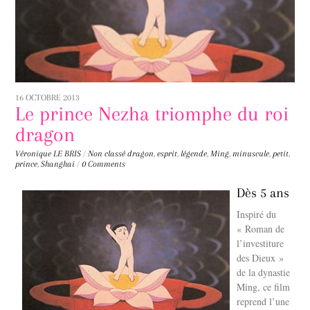
16 OCTOBRE 2013
Le prince Nezha triomphe du roi
dragon
Véronique LE BRIS
/
Non classé
dragon
,
esprit
,
légende
,
Ming
,
minuscule
,
petit
,
prince
,
Shanghai
/
0 Comments
Dès 5 ans
Inspiré du
« Roman de
l’investiture
des Dieux »
de la dynastie
Ming, ce film
reprend l’une