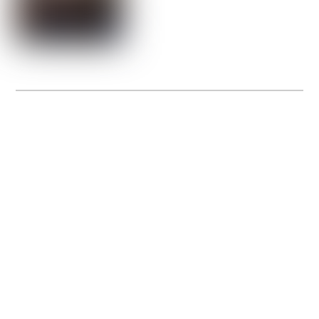
La Gacilly fête les 200 ans de la photo
20 expos pour célébrer les 23 ans du remarquable festival de la Gacilly et les 200
d’un art qu’il honore : la photographie.