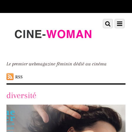
Scroll
down
to
Scroll
Menu
content
down
to
content
Le premier webmagazine féminin dédié au cinéma
RSS
diversité