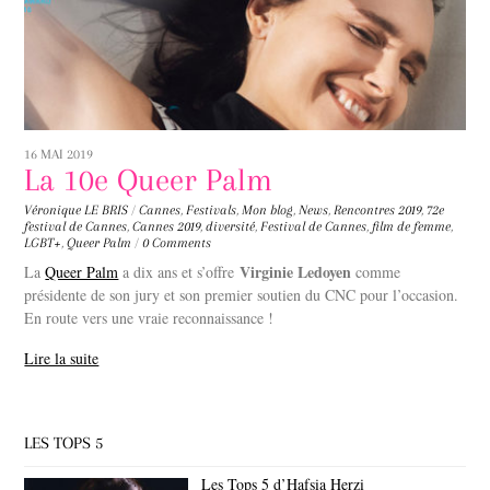
16 MAI 2019
La 10e Queer Palm
Véronique LE BRIS
/
Cannes
,
Festivals
,
Mon blog
,
News
,
Rencontres
2019
,
72e
festival de Cannes
,
Cannes 2019
,
diversité
,
Festival de Cannes
,
film de femme
,
LGBT+
,
Queer Palm
/
0 Comments
Virginie Ledoyen
La
Queer Palm
a dix ans et s’offre
comme
présidente de son jury et son premier soutien du CNC pour l’occasion.
En route vers une vraie reconnaissance !
Lire la suite
LES TOPS 5
Les Tops 5 d’Hafsia Herzi