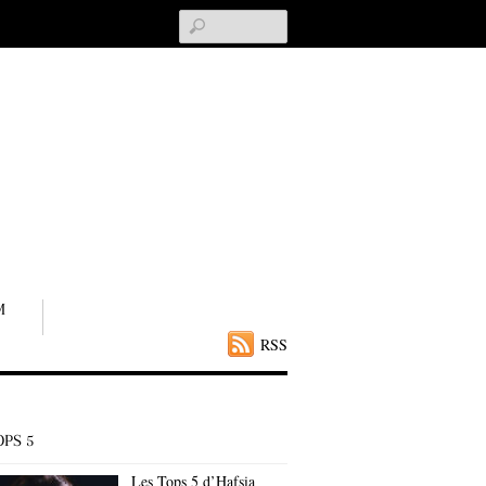
Search
M
RSS
OPS 5
Les Tops 5 d’Hafsia