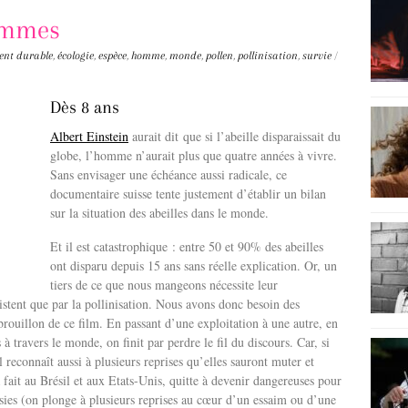
hommes
ent durable
,
écologie
,
espèce
,
homme
,
monde
,
pollen
,
pollinisation
,
survie
/
Dès 8 ans
Albert Einstein
aurait dit que si l’abeille disparaissait du
globe, l’homme n’aurait plus que quatre années à vivre.
Sans envisager une échéance aussi radicale, ce
documentaire suisse tente justement d’établir un bilan
sur la situation des abeilles dans le monde.
Et il est catastrophique : entre 50 et 90% des abeilles
ont disparu depuis 15 ans sans réelle explication. Or, un
tiers de ce que nous mangeons nécessite leur
xistent que par la pollinisation. Nous avons donc besoin des
 brouillon de ce film. En passant d’une exploitation à une autre, en
à travers le monde, on finit par perdre le fil du discours. Car, si
il reconnaît aussi à plusieurs reprises qu’elles sauront muter et
 fait au Brésil et aux Etats-Unis, quitte à devenir dangereuses pour
sies (on plonge à plusieurs reprises au cœur d’un essaim ou d’une