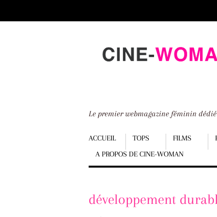
Scroll
down
to
content
Le premier webmagazine féminin dédi
Menu
ACCUEIL
TOPS
FILMS
A PROPOS DE CINE-WOMAN
Scroll
down
to
développement durab
content