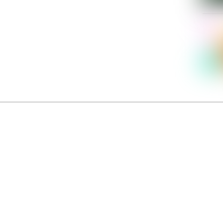
Dolce Vita sur Seine
néma italien Dolce Vita sur Seine met à l’honneur 5 films inédits de réalisatrices contemporaines. E