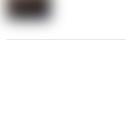
La Gacilly fête les 200 ans de la photo
20 expos pour célébrer les 23 ans du remarquable festival de la Gacilly et les 200
d’un art qu’il honore : la photographie.