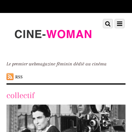
Scroll
down
to
Scroll
Menu
content
down
to
content
Le premier webmagazine féminin dédié au cinéma
RSS
collectif