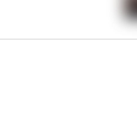
La Gacilly fête les 200 ans de la photo
r célébrer les 23 ans du remarquable festival de la Gacilly et les 200 d’un art qu’il honore : la 