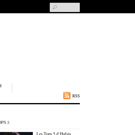
Search
M
RSS
OPS 5
Les Tops 5 d’Hafsia