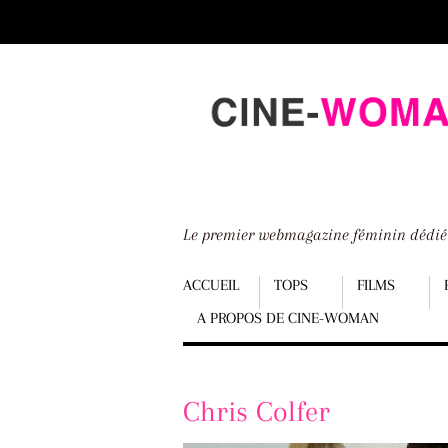
Scroll
down
to
content
Le premier webmagazine féminin dédi
Menu
ACCUEIL
TOPS
FILMS
A PROPOS DE CINE-WOMAN
Scroll
down
to
Chris Colfer
content